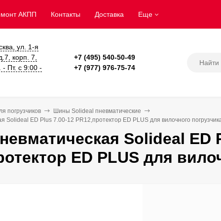
емонт АКПП
Контакты
Доставка
Еще
сква, ул. 1-я
.7, корп. 7,
+7 (495) 540-50-49
- Пт. с 9:00 -
+7 (977) 976-75-74
я погрузчиков
Шины Solideal пневматические
 Solideal ED Plus 7.00-12 PR12,протектор ED PLUS для вилочного погрузчик
невматическая Solideal ED P
ротектор ED PLUS для вило