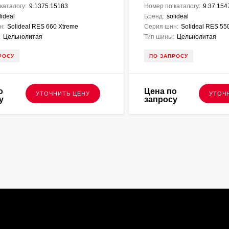
каталогу:
9.1375.15183
Номер по каталогу:
9.37.154
lideal
Бренд:
solideal
н:
Solideal RES 660 Xtreme
Серия шин:
Solideal RES 5
:
Цельнолитая
Тип шины:
Цельнолитая
РОСУ
ПО ЗАПРОСУ
о
Цена по
УТОЧНИТЬ ЦЕНУ
УТОЧ
у
запросу