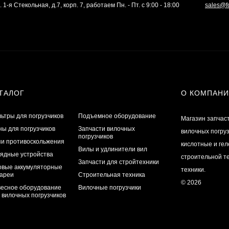
. 1-я Стекольная, д.7, корп. 7, работаем Пн. - Пт. с 9:00 - 18:00
sales@f
ТАЛОГ
О КОМПАН
ьтры для погрузчиков
Подъемное оборудование
Магазин запчас
ы для погрузчиков
Запчасти вилочных
вилочных погру
погрузчиков
и противоскольжения
кислотные и ге
Вилы и удлинители вил
ядные устройства
строительной те
Запчасти для стройтехники
овые аккумуляторные
техники.
ареи
Строительная техника
© 2026
есное оборудование
Вилочные погрузчики
 вилочных погрузчиков