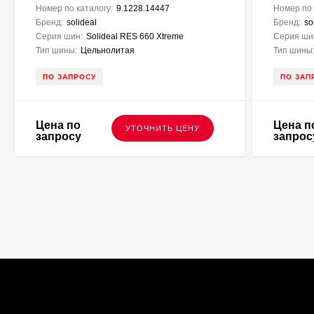
Номер по каталогу:
9.1228.14447
Номер по 
Бренд:
solideal
Бренд:
so
Серия шин:
Solideal RES 660 Xtreme
Серия ши
Тип шины:
Цельнолитая
Тип шины
ПО ЗАПРОСУ
ПО ЗАП
Цена по
Цена п
УТОЧНИТЬ ЦЕНУ
запросу
запрос