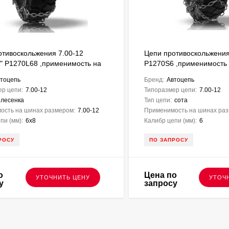
отивоскольжения 7.00-12
Цепи противоскольжения 
а" P1270L68 ,применимость на
P1270S6 ,применимость 
00-12, для вилочных
12, для вилочных погруз
тоцепь
Бренд:
Автоцепь
ков
ер цепи:
7.00-12
Типоразмер цепи:
7.00-12
лесенка
Тип цепи:
сота
ость на шинах размером:
7.00-12
Применимость на шинах раз
пи (мм):
6х8
Калибр цепи (мм):
6
РОСУ
ПО ЗАПРОСУ
о
Цена по
УТОЧНИТЬ ЦЕНУ
УТОЧ
у
запросу