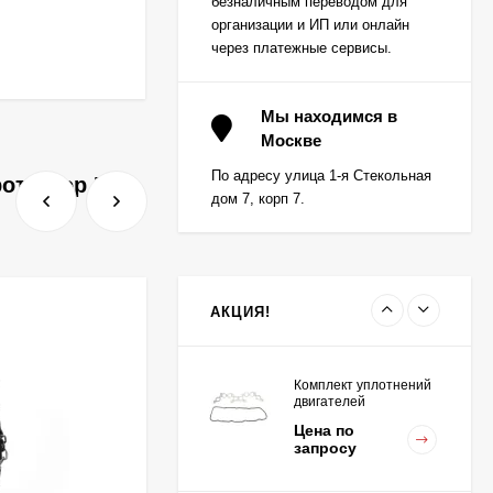
безналичным переводом для
запросу
K15,K21,K25
организации и ИП или онлайн
через платежные сервисы.
Вкладыш коренной (0,5)
(1шт - 1 половинка) для
Мы находимся в
двигателей
Москве
Цена по
K15,K21,K25
запросу
По адресу улица 1-я Стекольная
ротектор ED
дом 7, корп 7.
Вкладыш коренной
центральный STD (1шт
- 1 половинка) для
Цена по
двигателей
запросу
K15,K21,K25
АКЦИЯ!
Комплект уплотнений
двигателей
K15,K21,K25
Цена по
запросу