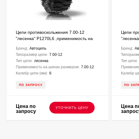
Цепи противоскольжения 7.00-12
Цепи пр
"лесенка" P1270L6 ,применимость на
"лесенк
шинах 7.00-12, для вилочных
шинах 7.
Бренд:
Автоцепь
Бренд:
Ав
погрузчиков
погрузчи
Типоразмер цепи:
7.00-12
Типоразм
Тип цепи:
лесенка
Тип цепи:
Применимость на шинах размером:
7.00-12
Применим
Калибр цепи (мм):
6
Калибр це
ПО ЗАПРОСУ
ПО ЗАП
Цена по
Цена п
УТОЧНИТЬ ЦЕНУ
запросу
запрос