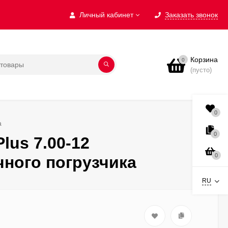
Личный кабинет
Заказать звонок
Корзина
0
(пусто)
0
а
0
lus 7.00-12
0
чного погрузчика
RU