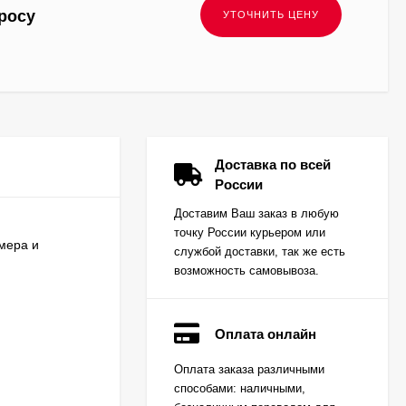
росу
Доставка по всей
России
Доставим Ваш заказ в любую
точку России курьером или
амера и
службой доставки, так же есть
возможность самовывоза.
Оплата онлайн
Вкладыш коренной
Оплата заказа различными
(0,25) (1шт - 1
способами: наличными,
половинка) для
Цена по
двигателей