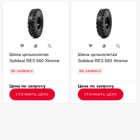
Шина цельнолитая
Шина цельнолитая
Solideal RES 660 Xtreme
Solideal RES 660 Xtreme
6.00-9 с буртом для
6.00-9 без бурта для
ПО ЗАПРОСУ
ПО ЗАПРОСУ
вилочного погрузчика
вилочного погрузчика
FSTS00146
FSTS00115
Цена по запросу
Цена по запросу
УТОЧНИТЬ ЦЕНУ
УТОЧНИТЬ ЦЕНУ