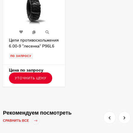
Цепи противоскольжения
6.00-9 "лесенка" P96L6
,применимость на шинах
ПО ЗАПРОСУ
6.00-9, для вилочных
погрузчиков
Цена по запросу
УТОЧНИТЬ ЦЕНУ
Рекомендуем посмотреть
СРАВНИТЬ ВСЕ