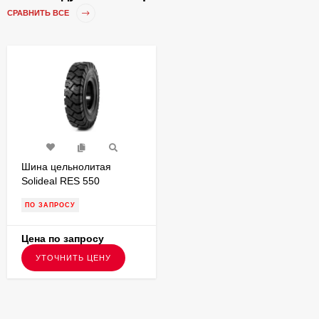
СРАВНИТЬ ВСЕ
Шина цельнолитая
Solideal RES 550
MAGNUM 150/100-13 с
ПО ЗАПРОСУ
буртом для вилочного
погрузчика FSTS00101
Цена по запросу
УТОЧНИТЬ ЦЕНУ