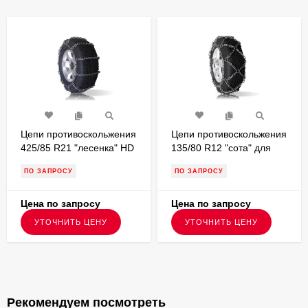
Цепи противоскольжения
Цепи противоскольжения
425/85 R21 "лесенка" HD
135/80 R12 "сота" для
для грузовых а/м
легковых а/м L12S5
ПО ЗАПРОСУ
ПО ЗАПРОСУ
G425LHD810
Цена по запросу
Цена по запросу
УТОЧНИТЬ ЦЕНУ
УТОЧНИТЬ ЦЕНУ
Рекомендуем посмотреть