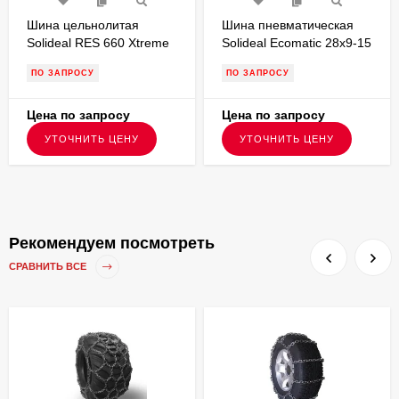
Шина цельнолитая
Шина пневматическая
Solideal RES 660 Xtreme
Solideal Ecomatic 28x9-15
12.00-20 без бурта для
PR14,протектор ED для
ПО ЗАПРОСУ
ПО ЗАПРОСУ
вилочного погрузчика
вилочного погрузчика
FSTS00139
Цена по запросу
Цена по запросу
УТОЧНИТЬ ЦЕНУ
УТОЧНИТЬ ЦЕНУ
Рекомендуем посмотреть
СРАВНИТЬ ВСЕ