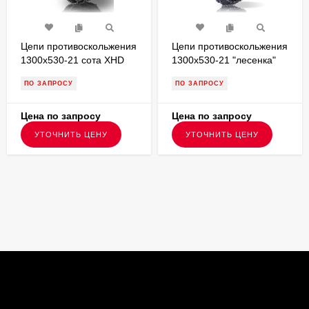
Цепи противоскольжения
Цепи противоскольжения
1300x530-21 сота XHD
1300x530-21 "лесенка"
для вездеходов
для грузовых а/м G530L8
ПО ЗАПРОСУ
ПО ЗАПРОСУ
W211300SXHD8
Цена по запросу
Цена по запросу
УТОЧНИТЬ ЦЕНУ
УТОЧНИТЬ ЦЕНУ