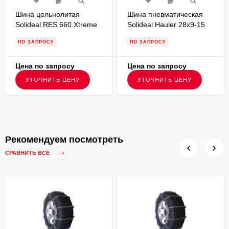
Шина цельнолитая
Шина пневматическая
Solideal RES 660 Xtreme
Solideal Hauler 28x9-15
7.50-15 без бурта для
PR14,протектор LT для
ПО ЗАПРОСУ
ПО ЗАПРОСУ
вилочного погрузчика
вилочного погрузчика
FSTS00131
Цена по запросу
Цена по запросу
УТОЧНИТЬ ЦЕНУ
УТОЧНИТЬ ЦЕНУ
Рекомендуем посмотреть
СРАВНИТЬ ВСЕ