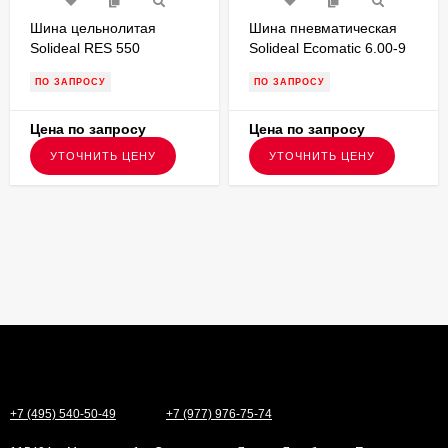
Шина цельнолитая
Шина пневматическая
Solideal RES 550
Solideal Ecomatic 6.00-9
MAGNUM 21x8-9 с
PR10,протектор ED для
ПО ЗАПРОСУ
ПО ЗАПРОСУ
буртом для вилочного
вилочного погрузчика
погрузчика FSTS00092
Цена по запросу
Цена по запросу
УТОЧНИТЬ ЦЕНУ
УТОЧНИТЬ ЦЕНУ
+7 (495) 540-50-49
+7 (977) 976-75-74