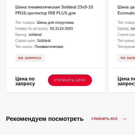
Шина пневматическая Solideal 23x9-10
Шина цел
PR16,протектор RIB PLUS для
Ecomatic
вилочного погрузчика
вилочног
Тип товара:
Шины для погрузчика
Тип товар
Номер по каталогу:
50.3118.3093
Бренд:
so
Бренд:
solideal
Серия ши
Серия шин:
Solideal
Тип шины
Тип шины:
Пневматическая
Типоразм
ПО ЗАПРОСУ
ПО ЗАП
Цена по
Цена п
УТОЧНИТЬ ЦЕНУ
запросу
запрос
Рекомендуем посмотреть
СРАВНИТЬ ВСЕ