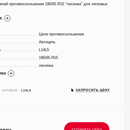
епей противоскольжения 195/65 R15 "лесенка" для легковых
Е
Цепи противоскольжения
Автоцепь
у
L14L5
195/65 R15
лесенка
ИКИ
ЗАПРОСИТЬ ЦЕНУ
АРТИКУЛ:
L15L5