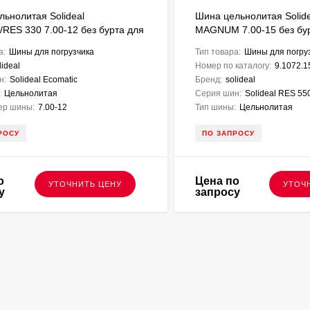
ьнолитая Solideal
Шина цельнолитая Solid
/RES 330 7.00-12 без бурта для
MAGNUM 7.00-15 без бу
о погрузчика
вилочного погрузчика F
а:
Шины для погрузчика
Тип товара:
Шины для погру
lideal
Номер по каталогу:
9.1072.1
н:
Solideal Ecomatic
Бренд:
solideal
:
Цельнолитая
Серия шин:
Solideal RES 5
ер шины:
7.00-12
Тип шины:
Цельнолитая
РОСУ
ПО ЗАПРОСУ
о
Цена по
УТОЧНИТЬ ЦЕНУ
УТОЧ
у
запросу