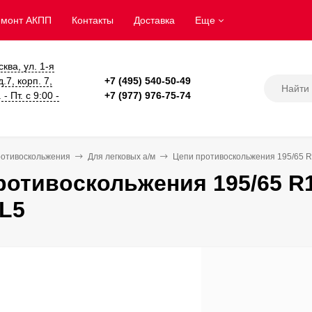
емонт АКПП
Контакты
Доставка
Еще
сква, ул. 1-я
.7, корп. 7,
+7 (495) 540-50-49
- Пт. с 9:00 -
+7 (977) 976-75-74
ротивоскольжения
Для легковых а/м
Цепи противоскольжения 195/65 R1
ротивоскольжения 195/65 R1
5L5