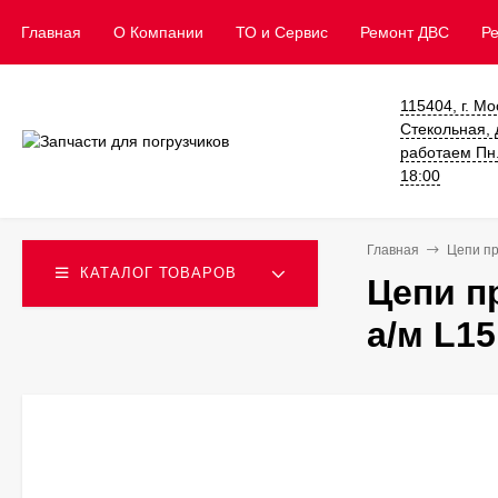
Главная
О Компании
ТО и Сервис
​Ремонт ДВС
Р
115404, г. Мо
Стекольная, д
работаем Пн. 
18:00
Главная
Цепи п
КАТАЛОГ ТОВАРОВ
Цепи п
а/м L1