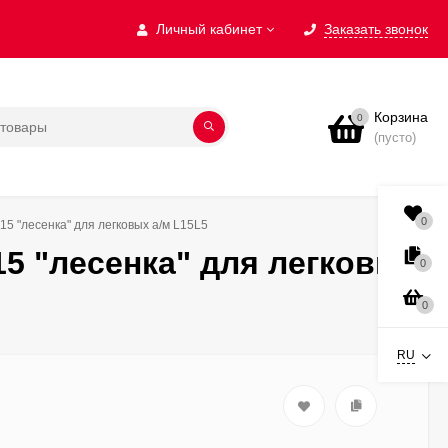
Личный кабинет
Заказать звонок
Корзина
0
(пусто)
0
5 "лесенка" для легковых а/м L15L5
5 "лесенка" для легковых
0
0
RU