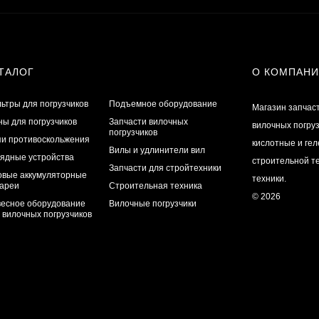
ТАЛОГ
О КОМПАН
ьтры для погрузчиков
Подъемное оборудование
Магазин запчас
ы для погрузчиков
Запчасти вилочных
вилочных погру
погрузчиков
и противоскольжения
кислотные и ге
Вилы и удлинители вил
ядные устройства
строительной те
Запчасти для стройтехники
овые аккумуляторные
техники.
ареи
Строительная техника
© 2026
есное оборудование
Вилочные погрузчики
 вилочных погрузчиков