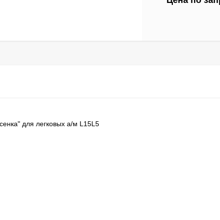
Цена по зап
сенка" для легковых а/м L15L5