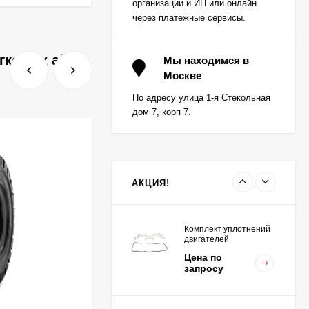
организации и ИП или онлайн
через платежные сервисы.
Вкладыш коренной (0,5)
гковых а/м
(1шт - 1 половинка) для
Мы находимся в
двигателей
Москве
Цена по
K15,K21,K25
запросу
По адресу улица 1-я Стекольная
дом 7, корп 7.
Вкладыш коренной
центральный STD (1шт
- 1 половинка) для
Цена по
двигателей
запросу
K15,K21,K25
АКЦИЯ!
Комплект уплотнений
двигателей
K15,K21,K25
Цена по
запросу