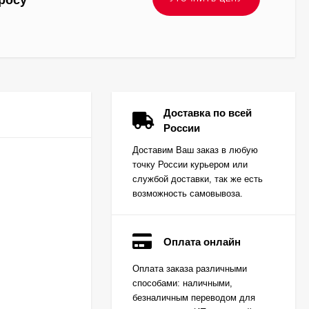
росу
Доставка по всей
России
Доставим Ваш заказ в любую
точку России курьером или
службой доставки, так же есть
возможность самовывоза.
Оплата онлайн
Вкладыш коренной
Оплата заказа различными
(0,25) (1шт - 1
способами: наличными,
половинка) для
Цена по
двигателей
безналичным переводом для
запросу
K15,K21,K25