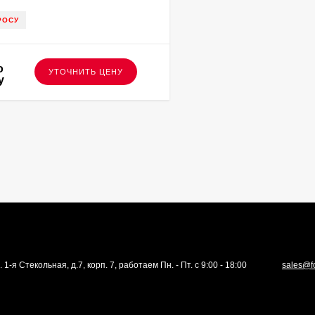
РОСУ
о
УТОЧНИТЬ ЦЕНУ
у
. 1-я Стекольная, д.7, корп. 7, работаем Пн. - Пт. с 9:00 - 18:00
sales@f