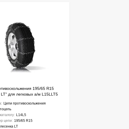
отивоскольжения 195/65 R15
 LT" для легковых а/м L15LLT5
а:
Цепи противоскольжения
тоцепь
каталогу:
L14L5
р цепи:
195/65 R15
лесенка LT