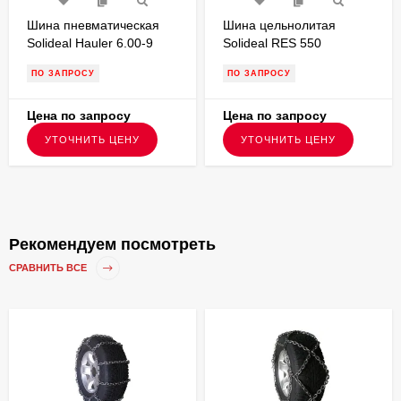
Шина пневматическая
Шина цельнолитая
Solideal Hauler 6.00-9
Solideal RES 550
PR12,протектор LT для
MAGNUM 5.00-8 без
ПО ЗАПРОСУ
ПО ЗАПРОСУ
вилочного погрузчика
бурта для вилочного
погрузчика FSTS00047
Цена по запросу
Цена по запросу
УТОЧНИТЬ ЦЕНУ
УТОЧНИТЬ ЦЕНУ
Рекомендуем посмотреть
СРАВНИТЬ ВСЕ