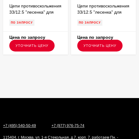
Цепи противоскольжения
Цепи противоскольжения
33/12.5 "лесенка" для
33/12.5 "лесенка" для
внедорожников V33L6
внедорожников V33L68
ПО ЗАПРОСУ
ПО ЗАПРОСУ
Цена по запросу
Цена по запросу
УТОЧНИТЬ ЦЕНУ
УТОЧНИТЬ ЦЕНУ
+7 (495) 540-50-49
+7 (977) 976-75-74
115404, г. Москва, ул. 1-я Стекольная, д.7, корп. 7, работаем Пн. -