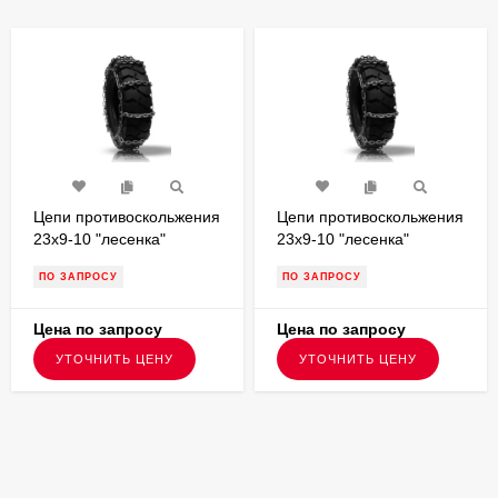
Цепи противоскольжения
Цепи противоскольжения
23x9-10 "лесенка"
23x9-10 "лесенка"
P10239L6 ,применимость
P10239L68
ПО ЗАПРОСУ
ПО ЗАПРОСУ
на шинах 23x9-10, для
,применимость на шинах
вилочных погрузчиков
23x9-10, для вилочных
погрузчиков
Цена по запросу
Цена по запросу
УТОЧНИТЬ ЦЕНУ
УТОЧНИТЬ ЦЕНУ