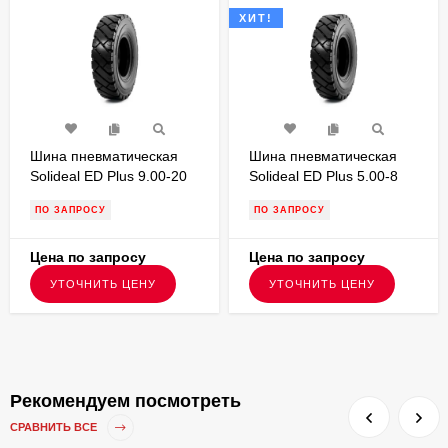
ХИТ!
Шина пневматическая
Шина пневматическая
Solideal ED Plus 9.00-20
Solideal ED Plus 5.00-8
PR14,протектор ED PLUS
PR10,протектор ED PLUS
ПО ЗАПРОСУ
ПО ЗАПРОСУ
для вилочного
для вилочного
погрузчика
погрузчика
Цена по запросу
Цена по запросу
УТОЧНИТЬ ЦЕНУ
УТОЧНИТЬ ЦЕНУ
Рекомендуем посмотреть
СРАВНИТЬ ВСЕ