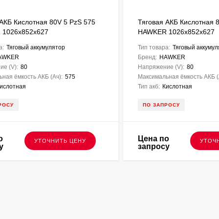
 АКБ Кислотная 80V 5 PzS 575
Тяговая АКБ Кислотная 8
 1026х852х627
HAWKER 1026х852х627
а:
Тяговый аккумулятор
Тип товара:
Тяговый аккумул
AWKER
Бренд:
HAWKER
е (V):
80
Напряжение (V):
80
ная ёмкость АКБ (Ач):
575
Максимальная ёмкость АКБ (
ислотная
Тип акб:
Кислотная
РОСУ
ПО ЗАПРОСУ
о
Цена по
УТОЧНИТЬ ЦЕНУ
УТОЧ
у
запросу