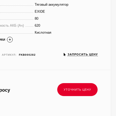
Тяговый аккумулятор
EXIDE
80
кость АКБ (Ач)
620
Кислотная
ИКИ
ЗАПРОСИТЬ ЦЕНУ
АРТИКУЛ:
FKB000282
росу