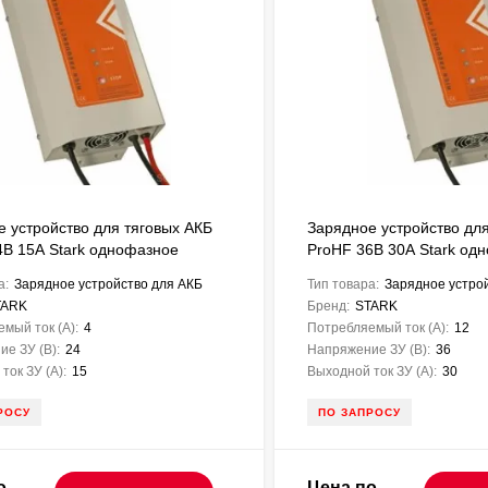
е устройство для тяговых АКБ
Зарядное устройство для
4В 15А Stark однофазное
ProHF 36В 30А Stark од
а:
Зарядное устройство для АКБ
Тип товара:
Зарядное устро
TARK
Бренд:
STARK
мый ток (А):
4
Потребляемый ток (А):
12
е ЗУ (В):
24
Напряжение ЗУ (В):
36
ток ЗУ (A):
15
Выходной ток ЗУ (A):
30
РОСУ
ПО ЗАПРОСУ
о
Цена по