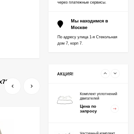
через платежные сервисы.
Вкладыш коренной (0,5)
(1шт - 1 половинка) для
Мы находимся в
двигателей
Москве
Цена по
K15,K21,K25
запросу
По адресу улица 1-я Стекольная
дом 7, корп 7.
Вкладыш коренной
центральный STD (1шт
- 1 половинка) для
Цена по
двигателей
запросу
K15,K21,K25
АКЦИЯ!
х784
Комплект уплотнений
двигателей
K15,K21,K25
Цена по
запросу
Частичный комплект