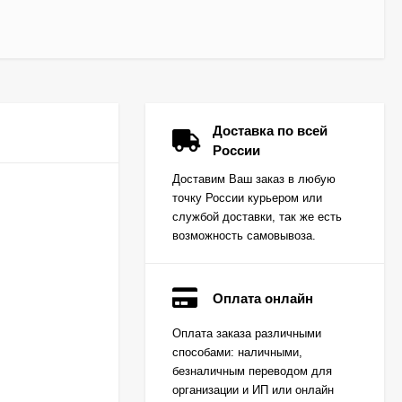
Доставка по всей
России
Доставим Ваш заказ в любую
точку России курьером или
службой доставки, так же есть
возможность самовывоза.
Оплата онлайн
Вкладыш коренной
Оплата заказа различными
(0,25) (1шт - 1
способами: наличными,
половинка) для
Цена по
двигателей
безналичным переводом для
запросу
K15,K21,K25
организации и ИП или онлайн