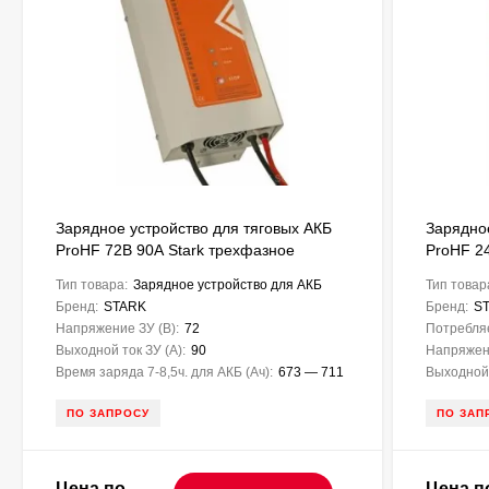
Зарядное устройство для тяговых АКБ
Зарядно
ProHF 72В 90А Stark трехфазное
ProHF 2
Тип товара:
Зарядное устройство для АКБ
Тип товар
Бренд:
STARK
Бренд:
S
Напряжение ЗУ (В):
72
Потребляе
Выходной ток ЗУ (A):
90
Напряжени
Время заряда 7-8,5ч. для АКБ (Ач):
673 — 711
Выходной 
ПО ЗАПРОСУ
ПО ЗАП
Цена по
Цена п