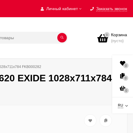
Личный кабинет
Заказать звонок
Корзина
0
(пусто)
0
1028х711х784 FKB000282
620 EXIDE 1028х711х784
0
0
RU