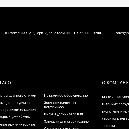
. 1-я Стекольная, д.7, корп. 7, работаем Пн. - Пт. с 9:00 - 18:00
sales@f
ТАЛОГ
О КОМПАН
ьтры для погрузчиков
Подъемное оборудование
Магазин запчас
ы для погрузчиков
Запчасти вилочных
вилочных погру
погрузчиков
и противоскольжения
кислотные и ге
Вилы и удлинители вил
ядные устройства
строительной те
Запчасти для стройтехники
овые аккумуляторные
техники.
ареи
Строительная техника