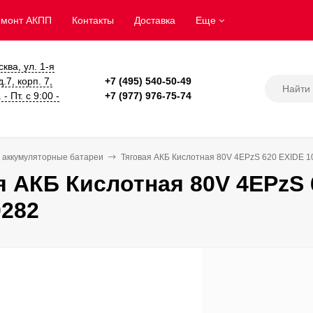
емонт АКПП
Контакты
Доставка
Еще
сква, ул. 1-я
.7, корп. 7,
+7 (495) 540-50-49
- Пт. с 9:00 -
+7 (977) 976-75-74
 аккумуляторные батареи
Тяговая АКБ Кислотная 80V 4EPzS 620 EXIDE 
я АКБ Кислотная 80V 4EPzS 
282