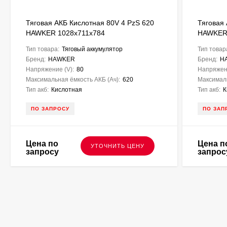
Тяговая АКБ Кислотная 80V 4 PzS 620
Тяговая
HAWKER 1028х711х784
HAWKER
Тип товара:
Тяговый аккумулятор
Тип товар
Бренд:
HAWKER
Бренд:
H
Напряжение (V):
80
Напряжени
Максимальная ёмкость АКБ (Ач):
620
Максималь
Тип акб:
Кислотная
Тип акб:
К
ПО ЗАПРОСУ
ПО ЗАП
Цена по
Цена п
УТОЧНИТЬ ЦЕНУ
запросу
запрос