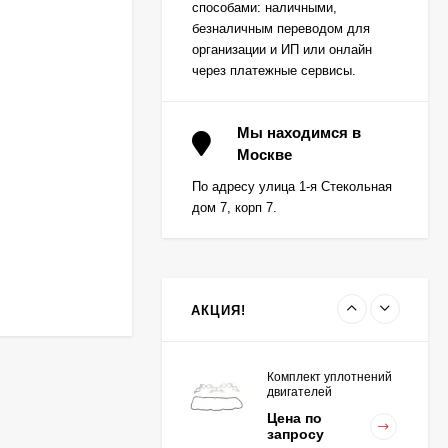
способами: наличными,
половинка) для
Цена по
двигателей
безналичным переводом для
запросу
K15,K21,K25
организации и ИП или онлайн
через платежные сервисы.
Вкладыш коренной (0,5)
(1шт - 1 половинка) для
Мы находимся в
двигателей
Москве
Цена по
K15,K21,K25
запросу
По адресу улица 1-я Стекольная
дом 7, корп 7.
Вкладыш коренной
центральный STD (1шт
- 1 половинка) для
Цена по
двигателей
запросу
K15,K21,K25
АКЦИЯ!
Комплект уплотнений
двигателей
K15,K21,K25
Цена по
запросу