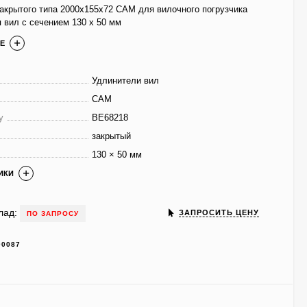
акрытого типа 2000х155х72 CAM для вилочного погрузчика
 вил с сечением 130 x 50 мм
Е
Удлинители вил
CAM
у
BE68218
закрытый
130 × 50 мм
ИКИ
лад:
ЗАПРОСИТЬ ЦЕНУ
ПО ЗАПРОСУ
00087