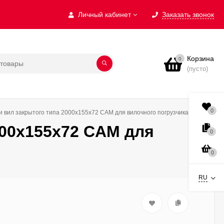
Личный кабинет
Заказать звонок
Корзина
0
(пусто)
0
 вил закрытого типа 2000х155х72 CAM для вилочного погрузчика
000х155х72 CAM для
0
0
RU