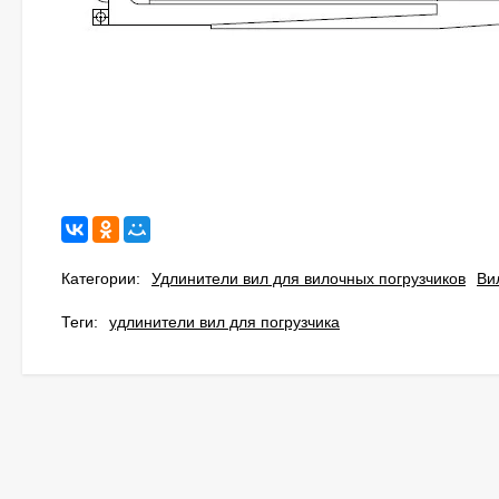
Категории:
Удлинители вил для вилочных погрузчиков
Ви
Теги:
удлинители вил для погрузчика