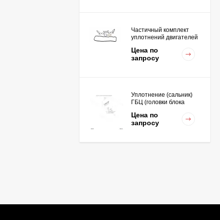
Частичный комплект
уплотнений двигателей
K15,K21,K25
Цена по
запросу
Уплотнение (сальник)
ГБЦ (головки блока
цилиндров для
Цена по
двигателей
запросу
K15,K21,K25
Вкладыш коренной STD
(1шт - 1 половинка) для
двигателей
Цена по
K15,K21,K25
запросу