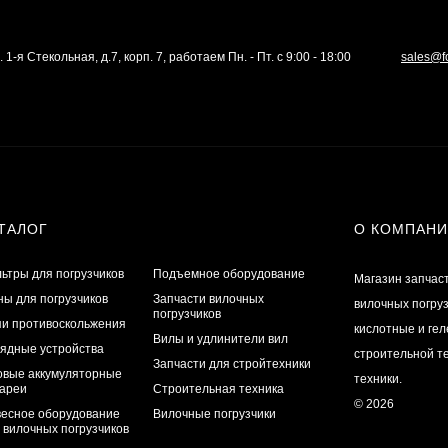
. 1-я Стекольная, д.7, корп. 7, работаем Пн. - Пт. с 9:00 - 18:00
sales@f
ТАЛОГ
О КОМПАН
ьтры для погрузчиков
Подъемное оборудование
Магазин запчас
ы для погрузчиков
Запчасти вилочных
вилочных погру
погрузчиков
и противоскольжения
кислотные и ге
Вилы и удлинители вил
ядные устройства
строительной те
Запчасти для стройтехники
овые аккумуляторные
техники.
ареи
Строительная техника
© 2026
есное оборудование
Вилочные погрузчики
 вилочных погрузчиков