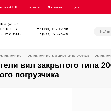
емонт АКПП
Контакты
Доставка
Еще
сква, ул. 1-я
.7, корп. 7,
+7 (495) 540-50-49
- Пт. с 9:00 -
+7 (977) 976-75-74
удлинители вил
Удлинители вил для вилочных погрузчиков
Удлинители
тели вил закрытого типа 2
ого погрузчика