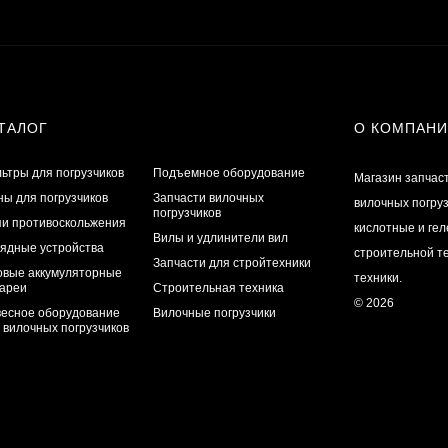
ТАЛОГ
О КОМПАН
ьтры для погрузчиков
Подъемное оборудование
Магазин запчас
ы для погрузчиков
Запчасти вилочных
вилочных погру
погрузчиков
и противоскольжения
кислотные и ге
Вилы и удлинители вил
ядные устройства
строительной те
Запчасти для стройтехники
овые аккумуляторные
техники.
ареи
Строительная техника
© 2026
есное оборудование
Вилочные погрузчики
 вилочных погрузчиков