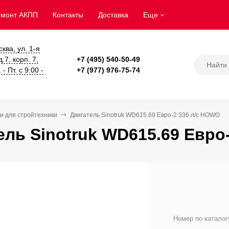
емонт АКПП
Контакты
Доставка
Еще
сква, ул. 1-я
.7, корп. 7,
+7 (495) 540-50-49
- Пт. с 9:00 -
+7 (977) 976-75-74
и для стройтехники
Двигатель Sinotruk WD615.69 Евро-2 336 л/с HOWO
ель Sinotruk WD615.69 Евро
Номер по каталог