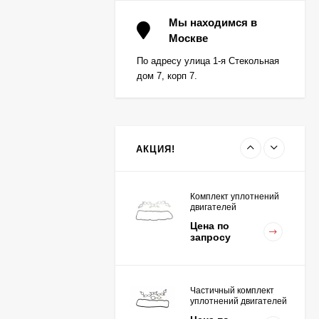
Вкладыш коренной (0,5)
(1шт - 1 половинка) для
Мы находимся в
двигателей
Москве
Цена по
K15,K21,K25
запросу
По адресу улица 1-я Стекольная
дом 7, корп 7.
Вкладыш коренной
центральный STD (1шт
- 1 половинка) для
Цена по
двигателей
запросу
K15,K21,K25
АКЦИЯ!
Комплект уплотнений
двигателей
K15,K21,K25
Цена по
запросу
Частичный комплект
уплотнений двигателей
K15,K21,K25