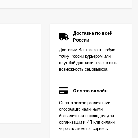
Доставка по всей
России
Доставим Ваш заказ в любую
точку России курьером или
службой доставки, так же есть
возможность самовывоза.
Оплата онлайн
Вкладыш коренной
Оплата заказа различными
(0,25) (1шт - 1
способами: наличными,
половинка) для
Цена по
двигателей
безналичным переводом для
запросу
K15,K21,K25
организации и ИП или онлайн
через платежные сервисы.