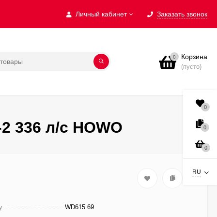
Личный кабинет
Заказать звонок
Корзина
0
(пусто)
0
-2 336 л/с HOWO
0
0
RU
у
WD615.69