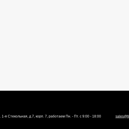
. 1-я Стекольная, д.7, корп. 7, работаем Пн. - Пт. с 9:00 - 18:00
sales@f