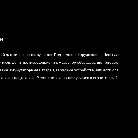
Вкладыш коренной
(0,25) (1шт - 1
половинка) для
Цена по
двигателей
запросу
K15,K21,K25
ИИ
Вкладыш коренной (0,5)
тей для вилочных погрузчиков. Подъемное оборудование. Шины для
(1шт - 1 половинка) для
двигателей
зчиков. Цепи противоскольжения. Навесное оборудование. Тяговые
Цена по
K15,K21,K25
левые аккумуляторные батареи, зарядные устройства.Запчасти для
запросу
хники, спецтехники. Ремонт вилочных погрузчиков и строительной
Вкладыш коренной
центральный STD (1шт
- 1 половинка) для
Цена по
двигателей
запросу
K15,K21,K25
Комплект уплотнений