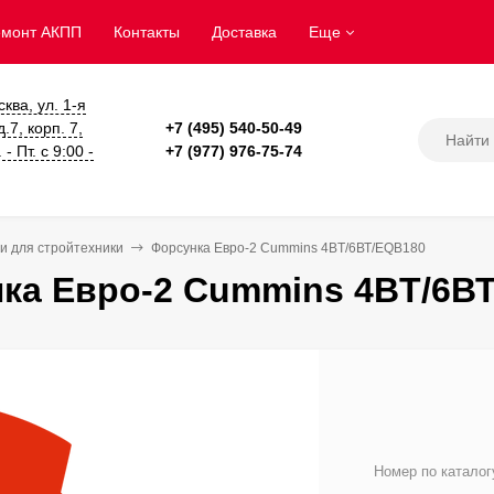
емонт АКПП
Контакты
Доставка
Еще
сква, ул. 1-я
.7, корп. 7,
+7 (495) 540-50-49
- Пт. с 9:00 -
+7 (977) 976-75-74
и для стройтехники
Форсунка Eвро-2 Cummins 4BT/6ВТ/EQB180
ка Eвро-2 Cummins 4BT/6В
Номер по каталог