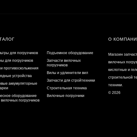
ТАЛОГ
О КОМПАН
ьтры для погрузчиков
Подъемное оборудование
Магазин запчас
ы для погрузчиков
Запчасти вилочных
вилочных погру
погрузчиков
и противоскольжения
кислотные и ге
Вилы и удлинители вил
ядные устройства
строительной те
Запчасти для стройтехники
овые аккумуляторные
техники.
ареи
Строительная техника
© 2026
есное оборудование
Вилочные погрузчики
 вилочных погрузчиков