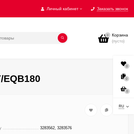
Личный кабинет
Заказать звонок
Корзина
0
(пусто)
0
Т/EQB180
0
0
RU
у
3283562, 3283576