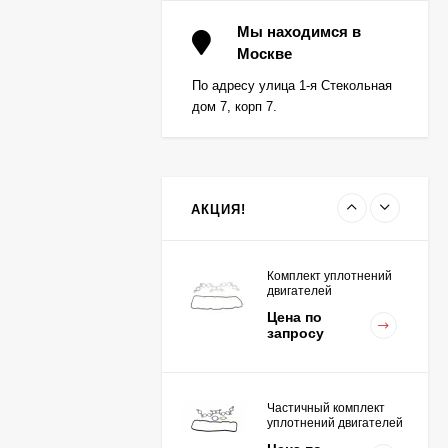
Вкладыш коренной (0,5)
(1шт - 1 половинка) для
Мы находимся в
двигателей
Москве
Цена по
K15,K21,K25
запросу
По адресу улица 1-я Стекольная
дом 7, корп 7.
Вкладыш коренной
центральный STD (1шт
- 1 половинка) для
Цена по
двигателей
запросу
K15,K21,K25
АКЦИЯ!
Комплект уплотнений
двигателей
K15,K21,K25
Цена по
запросу
Частичный комплект
уплотнений двигателей
K15,K21,K25