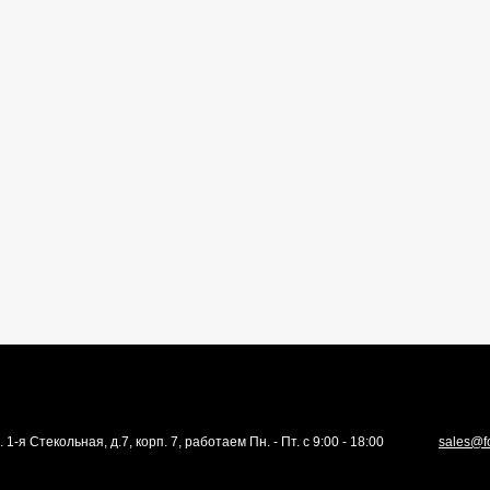
. 1-я Стекольная, д.7, корп. 7, работаем Пн. - Пт. с 9:00 - 18:00
sales@f