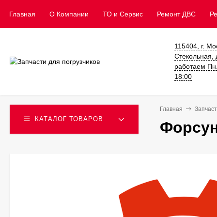
Главная
О Компании
ТО и Сервис
​Ремонт ДВС
Р
115404, г. Мо
Стекольная, д
работаем Пн. 
18:00
Главная
Запчаст
КАТАЛОГ ТОВАРОВ
Форсун