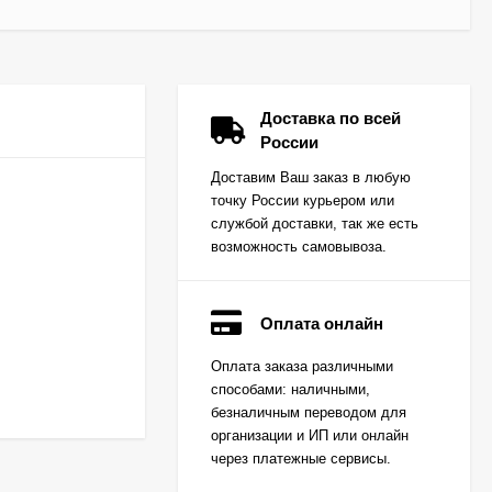
Доставка по всей
России
Доставим Ваш заказ в любую
точку России курьером или
службой доставки, так же есть
возможность самовывоза.
Оплата онлайн
Вкладыш коренной
Оплата заказа различными
(0,25) (1шт - 1
способами: наличными,
половинка) для
Цена по
двигателей
безналичным переводом для
запросу
K15,K21,K25
организации и ИП или онлайн
через платежные сервисы.