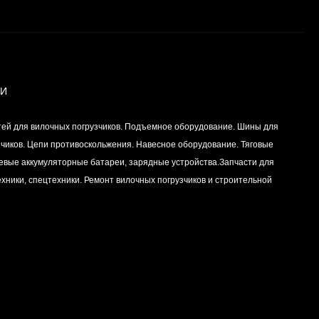
Вкладыш коренной
(0,25) (1шт - 1
половинка) для
Цена по
двигателей
запросу
K15,K21,K25
ИИ
Вкладыш коренной (0,5)
тей для вилочных погрузчиков. Подъемное оборудование. Шины для
(1шт - 1 половинка) для
двигателей
зчиков. Цепи противоскольжения. Навесное оборудование. Тяговые
Цена по
K15,K21,K25
левые аккумуляторные батареи, зарядные устройства.Запчасти для
запросу
хники, спецтехники. Ремонт вилочных погрузчиков и строительной
Вкладыш коренной
центральный STD (1шт
- 1 половинка) для
Цена по
двигателей
запросу
K15,K21,K25
Комплект уплотнений