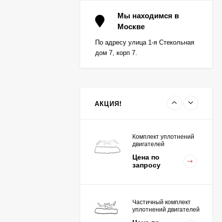
Вкладыш коренной (0,5)
(1шт - 1 половинка) для
Мы находимся в
двигателей
Москве
Цена по
K15,K21,K25
запросу
По адресу улица 1-я Стекольная
дом 7, корп 7.
Вкладыш коренной
центральный STD (1шт
- 1 половинка) для
Цена по
двигателей
запросу
K15,K21,K25
АКЦИЯ!
Комплект уплотнений
двигателей
K15,K21,K25
Цена по
запросу
Частичный комплект
уплотнений двигателей
K15,K21,K25