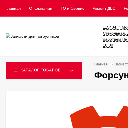
Главная
О Компании
ТО и Сервис
​Ремонт ДВС
Р
115404, г. Мо
Стекольная, д
работаем Пн. 
18:00
Главная
Запчаст
КАТАЛОГ ТОВАРОВ
Форсун