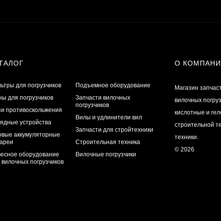
ТАЛОГ
О КОМПАН
ьтры для погрузчиков
Подъемное оборудование
Магазин запчас
ы для погрузчиков
Запчасти вилочных
вилочных погру
погрузчиков
и противоскольжения
кислотные и ге
Вилы и удлинители вил
ядные устройства
строительной те
Запчасти для стройтехники
овые аккумуляторные
техники.
ареи
Строительная техника
© 2026
есное оборудование
Вилочные погрузчики
 вилочных погрузчиков