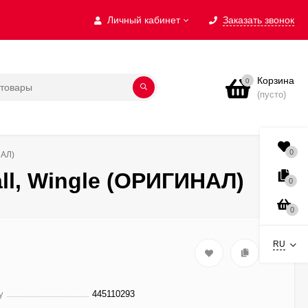
Личный кабинет
Заказать звонок
Корзина
0
(пусто)
0
НАЛ)
ll, Wingle (ОРИГИНАЛ)
0
0
RU
у
445110293