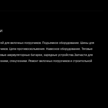
Вкладыш коренной
(0,25) (1шт - 1
половинка) для
Цена по
двигателей
запросу
K15,K21,K25
ИИ
Вкладыш коренной (0,5)
тей для вилочных погрузчиков. Подъемное оборудование. Шины для
(1шт - 1 половинка) для
двигателей
зчиков. Цепи противоскольжения. Навесное оборудование. Тяговые
Цена по
K15,K21,K25
левые аккумуляторные батареи, зарядные устройства.Запчасти для
запросу
хники, спецтехники. Ремонт вилочных погрузчиков и строительной
Вкладыш коренной
центральный STD (1шт
- 1 половинка) для
Цена по
двигателей
запросу
K15,K21,K25
Комплект уплотнений