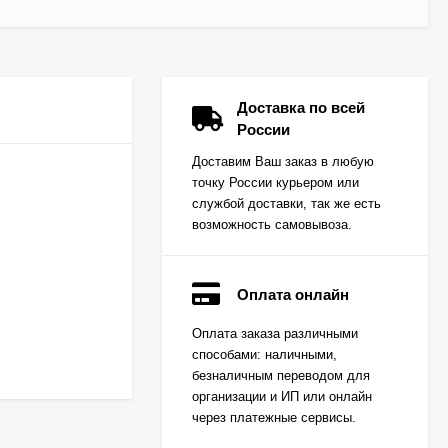
Доставка по всей
России
Доставим Ваш заказ в любую
точку России курьером или
службой доставки, так же есть
возможность самовывоза.
Оплата онлайн
Вкладыш коренной
Оплата заказа различными
(0,25) (1шт - 1
способами: наличными,
половинка) для
Цена по
двигателей
безналичным переводом для
запросу
K15,K21,K25
организации и ИП или онлайн
через платежные сервисы.