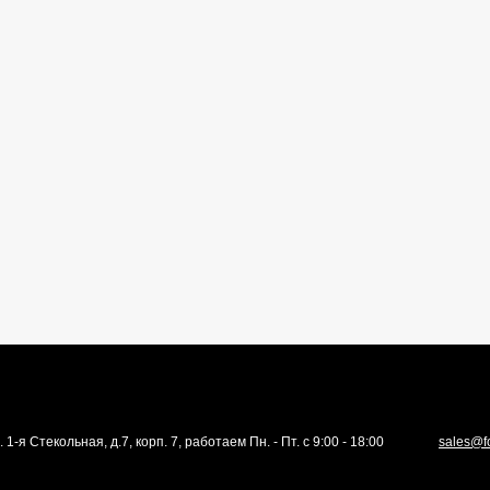
. 1-я Стекольная, д.7, корп. 7, работаем Пн. - Пт. с 9:00 - 18:00
sales@f