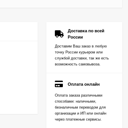
Доставка по всей
России
Доставим Ваш заказ в любую
точку России курьером или
службой доставки, так же есть
возможность самовывоза.
Оплата онлайн
Вкладыш коренной
Оплата заказа различными
(0,25) (1шт - 1
способами: наличными,
половинка) для
Цена по
двигателей
безналичным переводом для
запросу
K15,K21,K25
организации и ИП или онлайн
через платежные сервисы.