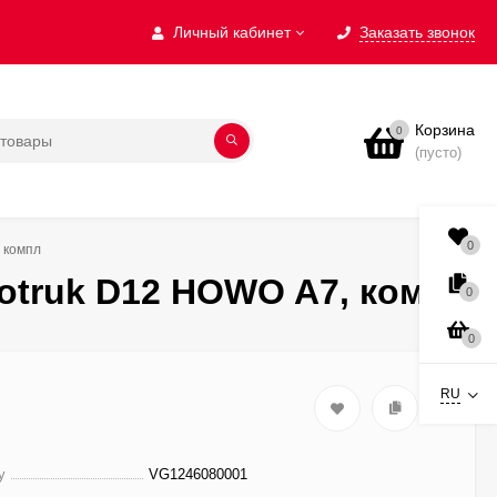
Личный кабинет
Заказать звонок
Корзина
0
(пусто)
0
 компл
otruk D12 HOWO A7, компл
0
0
RU
у
VG1246080001