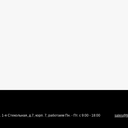
. 1-я Стекольная, д.7, корп. 7, работаем Пн. - Пт. с 9:00 - 18:00
sales@f