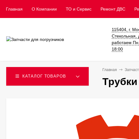
Главная
О Компании
ТО и Сервис
​Ремонт ДВС
Р
115404, г. Мо
Стекольная, д
работаем Пн. 
18:00
Главная
Запчаст
КАТАЛОГ ТОВАРОВ
Трубки