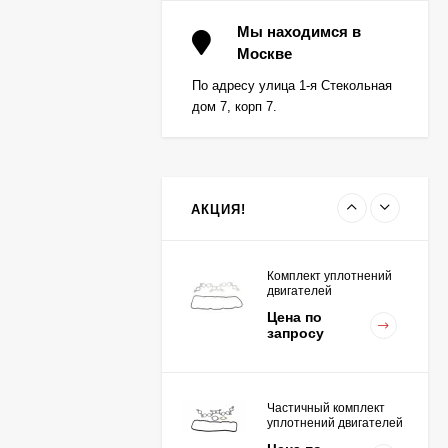
Вкладыш коренной (0,5)
(1шт - 1 половинка) для
Мы находимся в
двигателей
Москве
Цена по
K15,K21,K25
запросу
По адресу улица 1-я Стекольная
дом 7, корп 7.
Вкладыш коренной
центральный STD (1шт
- 1 половинка) для
Цена по
двигателей
запросу
K15,K21,K25
АКЦИЯ!
Комплект уплотнений
двигателей
K15,K21,K25
Цена по
запросу
Частичный комплект
уплотнений двигателей
K15,K21,K25