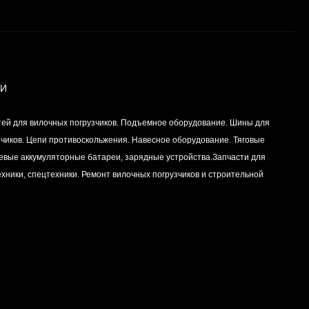
Вкладыш коренной
(0,25) (1шт - 1
половинка) для
Цена по
двигателей
запросу
K15,K21,K25
ИИ
Вкладыш коренной (0,5)
тей для вилочных погрузчиков. Подъемное оборудование. Шины для
(1шт - 1 половинка) для
двигателей
зчиков. Цепи противоскольжения. Навесное оборудование. Тяговые
Цена по
K15,K21,K25
левые аккумуляторные батареи, зарядные устройства.Запчасти для
запросу
хники, спецтехники. Ремонт вилочных погрузчиков и строительной
Вкладыш коренной
центральный STD (1шт
- 1 половинка) для
Цена по
двигателей
запросу
K15,K21,K25
Комплект уплотнений