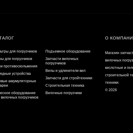
ТАЛОГ
О КОМПАН
ьтры для погрузчиков
Подъемное оборудование
Магазин запчас
ы для погрузчиков
Запчасти вилочных
вилочных погру
погрузчиков
и противоскольжения
кислотные и ге
Вилы и удлинители вил
ядные устройства
строительной те
Запчасти для стройтехники
овые аккумуляторные
техники.
ареи
Строительная техника
© 2026
есное оборудование
Вилочные погрузчики
 вилочных погрузчиков