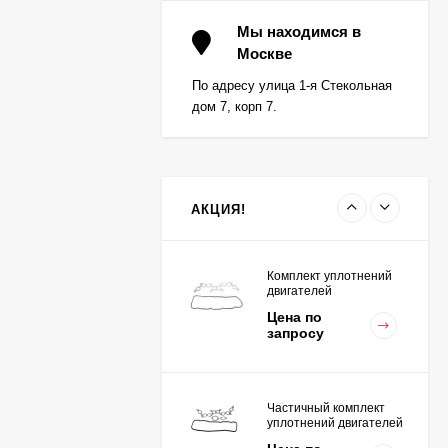
Вкладыш коренной (0,5)
(1шт - 1 половинка) для
Мы находимся в
двигателей
Москве
Цена по
K15,K21,K25
запросу
По адресу улица 1-я Стекольная
дом 7, корп 7.
Вкладыш коренной
центральный STD (1шт
- 1 половинка) для
Цена по
двигателей
запросу
K15,K21,K25
АКЦИЯ!
Комплект уплотнений
двигателей
K15,K21,K25
Цена по
запросу
Частичный комплект
уплотнений двигателей
K15,K21,K25