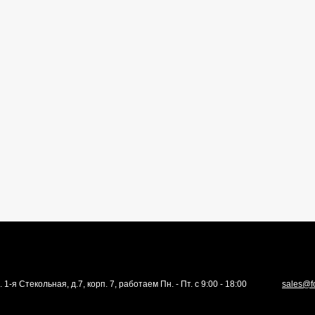
. 1-я Стекольная, д.7, корп. 7, работаем Пн. - Пт. с 9:00 - 18:00
sales@f