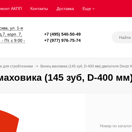
емонт АКПП
Контакты
Доставка
Еще
сква, ул. 1-я
.7, корп. 7,
+7 (495) 540-50-49
- Пт. с 9:00 -
+7 (977) 976-75-74
и для стройтехники
Венец маховика (145 зуб, D-400 мм) двигателя Deutz
маховика (145 зуб, D-400 мм
Номер по каталог