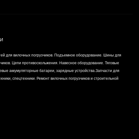
Вкладыш коренной
(0,25) (1шт - 1
половинка) для
Цена по
двигателей
запросу
K15,K21,K25
ИИ
Вкладыш коренной (0,5)
тей для вилочных погрузчиков. Подъемное оборудование. Шины для
(1шт - 1 половинка) для
двигателей
зчиков. Цепи противоскольжения. Навесное оборудование. Тяговые
Цена по
K15,K21,K25
левые аккумуляторные батареи, зарядные устройства.Запчасти для
запросу
хники, спецтехники. Ремонт вилочных погрузчиков и строительной
Вкладыш коренной
центральный STD (1шт
- 1 половинка) для
Цена по
двигателей
запросу
K15,K21,K25
Комплект уплотнений