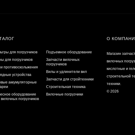
ТАЛОГ
О КОМПАН
ьтры для погрузчиков
Подъемное оборудование
Магазин запчас
ы для погрузчиков
Запчасти вилочных
вилочных погру
погрузчиков
и противоскольжения
кислотные и ге
Вилы и удлинители вил
ядные устройства
строительной те
Запчасти для стройтехники
овые аккумуляторные
техники.
ареи
Строительная техника
© 2026
есное оборудование
Вилочные погрузчики
 вилочных погрузчиков