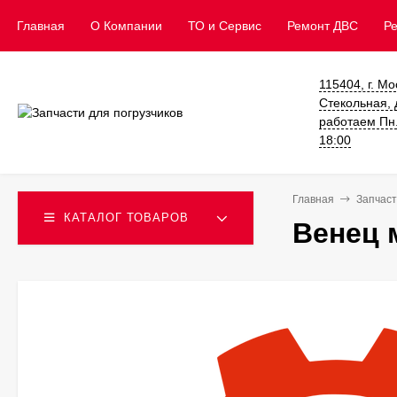
Главная
О Компании
ТО и Сервис
​Ремонт ДВС
Р
115404, г. Мо
Стекольная, д
работаем Пн. 
18:00
Главная
Запчаст
КАТАЛОГ ТОВАРОВ
Венец 