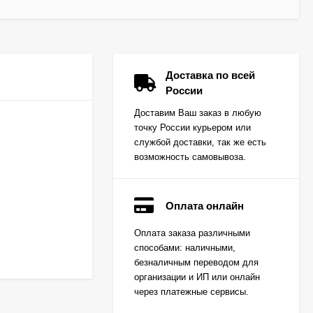
Доставка по всей
России
Доставим Ваш заказ в любую
точку России курьером или
службой доставки, так же есть
возможность самовывоза.
Оплата онлайн
Вкладыш коренной
Оплата заказа различными
(0,25) (1шт - 1
способами: наличными,
половинка) для
Цена по
двигателей
безналичным переводом для
запросу
K15,K21,K25
организации и ИП или онлайн
через платежные сервисы.