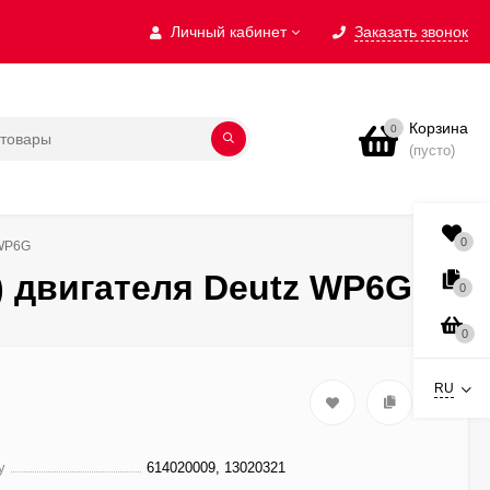
Личный кабинет
Заказать звонок
Корзина
0
(пусто)
0
 WP6G
) двигателя Deutz WP6G
0
0
RU
у
614020009, 13020321