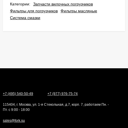
Категории:
Запчасти вилочных погрузчиков
Фильтры для погрузчиков
Фильтры масляные
Система смазки
+7 (495) 540-50-49
+7 (977) 976-75-74
115404, г. Москва, ул. 1-я Стекольная, д.7, корп. 7, работаем Пн. -
Пт. с 9:00 - 18:00
sales@fork.su