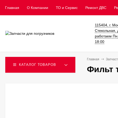
Главная
О Компании
ТО и Сервис
​Ремонт ДВС
Р
115404, г. Мо
Стекольная, д
работаем Пн. 
18:00
Главная
Запчаст
КАТАЛОГ ТОВАРОВ
Фильт 