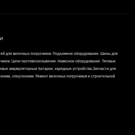
Вкладыш коренной
(0,25) (1шт - 1
половинка) для
Цена по
двигателей
запросу
K15,K21,K25
ИИ
Вкладыш коренной (0,5)
тей для вилочных погрузчиков. Подъемное оборудование. Шины для
(1шт - 1 половинка) для
двигателей
зчиков. Цепи противоскольжения. Навесное оборудование. Тяговые
Цена по
K15,K21,K25
левые аккумуляторные батареи, зарядные устройства.Запчасти для
запросу
хники, спецтехники. Ремонт вилочных погрузчиков и строительной
Вкладыш коренной
центральный STD (1шт
- 1 половинка) для
Цена по
двигателей
запросу
K15,K21,K25
Комплект уплотнений