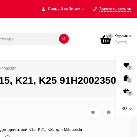
Личный кабинет
Заказать звонок
Корзина
0
(пусто)
0
1H2002350
5, K21, K25 91H2002350
0
0
RU
для двигатеей K15, K21, K25 для Mitsubishi