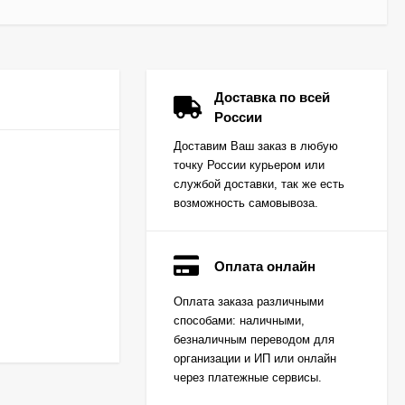
Доставка по всей
России
Доставим Ваш заказ в любую
точку России курьером или
службой доставки, так же есть
возможность самовывоза.
Оплата онлайн
Вкладыш коренной
Оплата заказа различными
(0,25) (1шт - 1
способами: наличными,
половинка) для
Цена по
двигателей
безналичным переводом для
запросу
K15,K21,K25
организации и ИП или онлайн
через платежные сервисы.