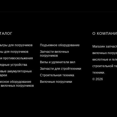
ТАЛОГ
О КОМПАН
ьтры для погрузчиков
Подъемное оборудование
Магазин запчас
ы для погрузчиков
Запчасти вилочных
вилочных погру
погрузчиков
и противоскольжения
кислотные и ге
Вилы и удлинители вил
ядные устройства
строительной те
Запчасти для стройтехники
овые аккумуляторные
техники.
ареи
Строительная техника
© 2026
есное оборудование
Вилочные погрузчики
 вилочных погрузчиков