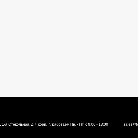
. 1-я Стекольная, д.7, корп. 7, работаем Пн. - Пт. с 9:00 - 18:00
sales@f