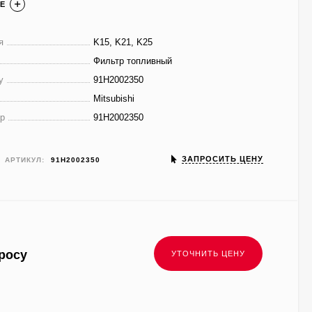
Е
я
K15, K21, K25
Фильтр топливный
у
91H2002350
Mitsubishi
р
91H2002350
ЗАПРОСИТЬ ЦЕНУ
АРТИКУЛ:
91H2002350
росу