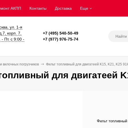
емонт АКПП
Контакты
Доставка
Еще
сква, ул. 1-я
.7, корп. 7,
+7 (495) 540-50-49
- Пт. с 9:00 -
+7 (977) 976-75-74
и вилочных погрузчиков
Фильт топливный для двигатеей K15, K21, K25 9
топливный для двигатеей K1
Фильт топливный 