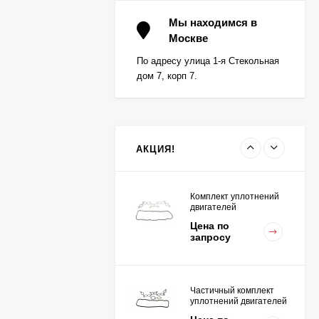
Вкладыш коренной (0,5)
(1шт - 1 половинка) для
Мы находимся в
двигателей
Москве
Цена по
K15,K21,K25
запросу
По адресу улица 1-я Стекольная
дом 7, корп 7.
Вкладыш коренной
центральный STD (1шт
- 1 половинка) для
Цена по
двигателей
запросу
K15,K21,K25
АКЦИЯ!
Комплект уплотнений
двигателей
K15,K21,K25
Цена по
запросу
Частичный комплект
уплотнений двигателей
K15,K21,K25