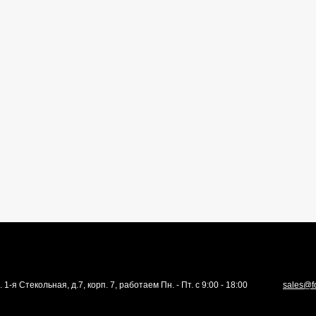
. 1-я Стекольная, д.7, корп. 7, работаем Пн. - Пт. с 9:00 - 18:00
sales@f