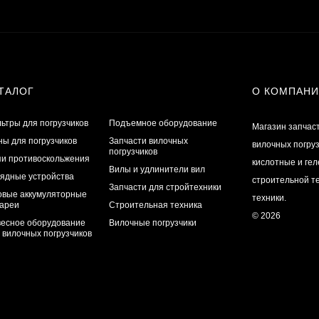
ТАЛОГ
О КОМПАН
ьтры для погрузчиков
Подъемное оборудование
Магазин запчас
ы для погрузчиков
Запчасти вилочных
вилочных погру
погрузчиков
и противоскольжения
кислотные и ге
Вилы и удлинители вил
ядные устройства
строительной те
Запчасти для стройтехники
овые аккумуляторные
техники.
ареи
Строительная техника
© 2026
есное оборудование
Вилочные погрузчики
 вилочных погрузчиков