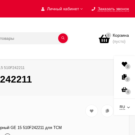
Личный кабинет
Заказать звонок
Корзина
0
(пусто)
0
5 510F242211
242211
0
0
RU
рный GE 15 510F242211 для TCM