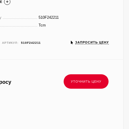
Е
у
510F242211
Tcm
ЗАПРОСИТЬ ЦЕНУ
АРТИКУЛ:
510F242211
росу