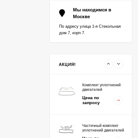
Вкладыш коренной (0,5)
(1шт - 1 половинка) для
Мы находимся в
двигателей
Москве
Цена по
K15,K21,K25
запросу
По адресу улица 1-я Стекольная
дом 7, корп 7.
Вкладыш коренной
центральный STD (1шт
- 1 половинка) для
Цена по
двигателей
запросу
K15,K21,K25
АКЦИЯ!
Комплект уплотнений
двигателей
K15,K21,K25
Цена по
запросу
Частичный комплект
уплотнений двигателей
K15,K21,K25