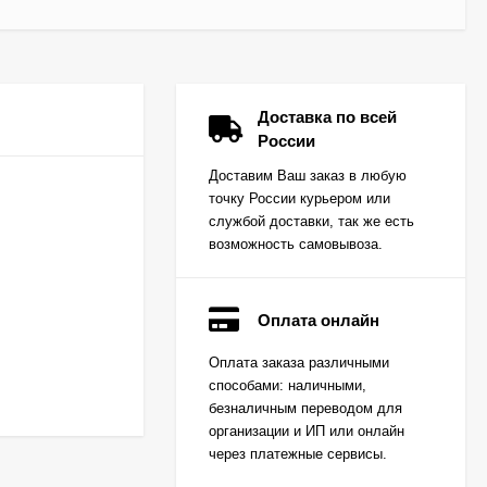
Доставка по всей
России
Доставим Ваш заказ в любую
точку России курьером или
службой доставки, так же есть
возможность самовывоза.
Оплата онлайн
Вкладыш коренной
Оплата заказа различными
(0,25) (1шт - 1
способами: наличными,
половинка) для
Цена по
двигателей
безналичным переводом для
запросу
K15,K21,K25
организации и ИП или онлайн
через платежные сервисы.