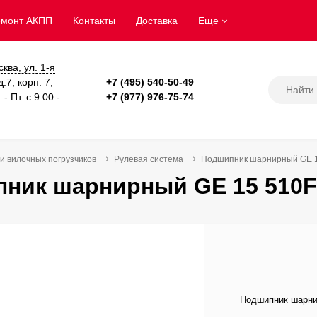
емонт АКПП
Контакты
Доставка
Еще
сква, ул. 1-я
.7, корп. 7,
+7 (495) 540-50-49
- Пт. с 9:00 -
+7 (977) 976-75-74
и вилочных погрузчиков
Рулевая система
Подшипник шарнирный GE 1
ник шарнирный GE 15 510F
Подшипник шарни