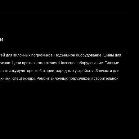
Вкладыш коренной
(0,25) (1шт - 1
половинка) для
Цена по
двигателей
запросу
K15,K21,K25
ИИ
Вкладыш коренной (0,5)
тей для вилочных погрузчиков. Подъемное оборудование. Шины для
(1шт - 1 половинка) для
двигателей
зчиков. Цепи противоскольжения. Навесное оборудование. Тяговые
Цена по
K15,K21,K25
левые аккумуляторные батареи, зарядные устройства.Запчасти для
запросу
хники, спецтехники. Ремонт вилочных погрузчиков и строительной
Вкладыш коренной
центральный STD (1шт
- 1 половинка) для
Цена по
двигателей
запросу
K15,K21,K25
Комплект уплотнений