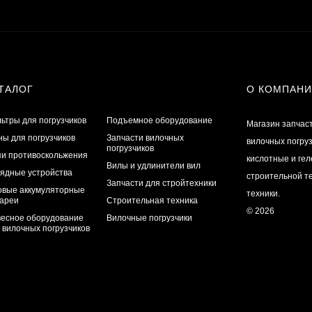
ТАЛОГ
О КОМПАН
ьтры для погрузчиков
Подъемное оборудование
Магазин запчас
ы для погрузчиков
Запчасти вилочных
вилочных погру
погрузчиков
и противоскольжения
кислотные и ге
Вилы и удлинители вил
ядные устройства
строительной те
Запчасти для стройтехники
овые аккумуляторные
техники.
ареи
Строительная техника
© 2026
есное оборудование
Вилочные погрузчики
 вилочных погрузчиков