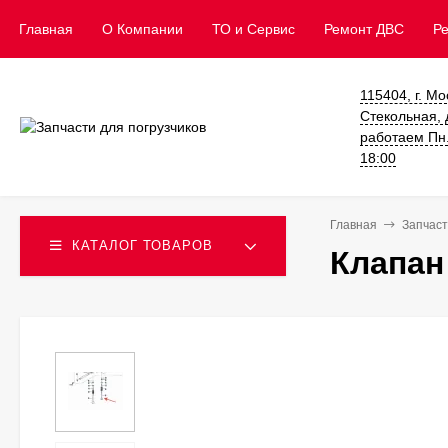
Главная
О Компании
ТО и Сервис
​Ремонт ДВС
Р
115404, г. Мо
Стекольная, д
работаем Пн. 
18:00
Главная
Запчаст
КАТАЛОГ ТОВАРОВ
Клапан