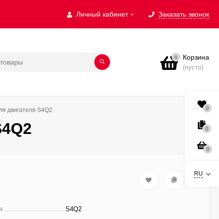
Личный кабинет
Заказать звонок
Корзина
0
(пусто)
0
ля двигателя S4Q2
S4Q2
0
0
RU
я
S4Q2