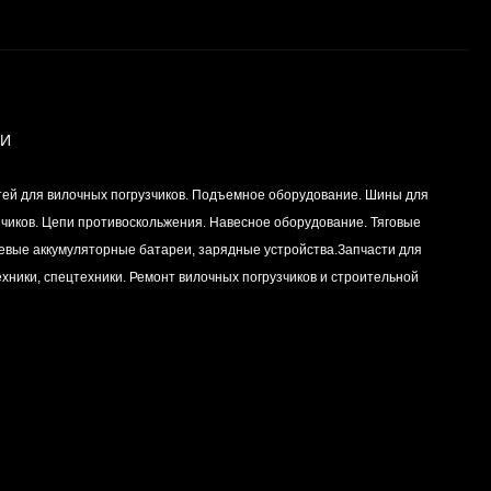
Вкладыш коренной
(0,25) (1шт - 1
половинка) для
Цена по
двигателей
запросу
K15,K21,K25
ИИ
Вкладыш коренной (0,5)
тей для вилочных погрузчиков. Подъемное оборудование. Шины для
(1шт - 1 половинка) для
двигателей
зчиков. Цепи противоскольжения. Навесное оборудование. Тяговые
Цена по
K15,K21,K25
левые аккумуляторные батареи, зарядные устройства.Запчасти для
запросу
хники, спецтехники. Ремонт вилочных погрузчиков и строительной
Вкладыш коренной
центральный STD (1шт
- 1 половинка) для
Цена по
двигателей
запросу
K15,K21,K25
Комплект уплотнений