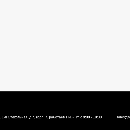
. 1-я Стекольная, д.7, корп. 7, работаем Пн. - Пт. с 9:00 - 18:00
sales@f