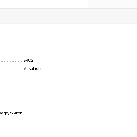
S4Q2
Mitsubishi
погрузчиков