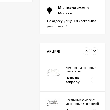
Вкладыш коренной (0,5)
(1шт - 1 половинка) для
Мы находимся в
двигателей
Москве
Цена по
K15,K21,K25
запросу
По адресу улица 1-я Стекольная
дом 7, корп 7.
Вкладыш коренной
центральный STD (1шт
- 1 половинка) для
Цена по
двигателей
запросу
K15,K21,K25
АКЦИЯ!
Комплект уплотнений
двигателей
K15,K21,K25
Цена по
запросу
Частичный комплект
уплотнений двигателей
K15,K21,K25