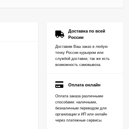
Доставка по всей
России
Доставим Ваш заказ в любую
точку России курьером или
службой доставки, так же есть
возможность самовывоза.
Оплата онлайн
Вкладыш коренной
Оплата заказа различными
(0,25) (1шт - 1
способами: наличными,
половинка) для
Цена по
двигателей
безналичным переводом для
запросу
K15,K21,K25
организации и ИП или онлайн
через платежные сервисы.