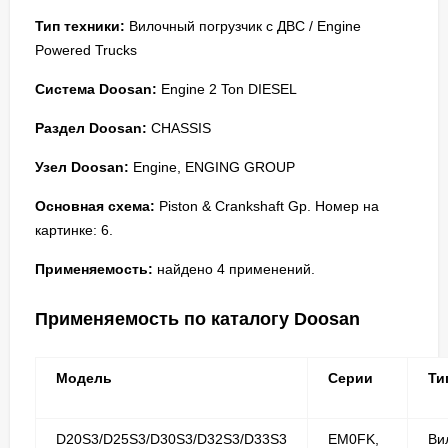
Тип техники:
Вилочный погрузчик с ДВС / Engine
Powered Trucks
Система Doosan:
Engine 2 Ton DIESEL
Раздел Doosan:
CHASSIS
Узел Doosan:
Engine, ENGING GROUP
Основная схема:
Piston & Crankshaft Gp. Номер на
картинке: 6.
Применяемость:
найдено 4 применений.
Применяемость по каталогу Doosan
Модель
Серии
Ти
D20S3/D25S3/D30S3/D32S3/D33S3
EM0FK,
Ви