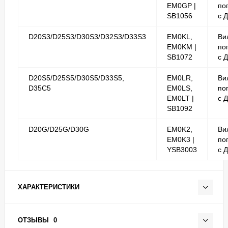
EM0GP |
по
SB1056
с 
D20S3/D25S3/D30S3/D32S3/D33S3
EM0KL,
Ви
EM0KM |
по
SB1072
с 
D20S5/D25S5/D30S5/D33S5,
EM0LR,
Ви
D35C5
EM0LS,
по
EM0LT |
с 
SB1092
D20G/D25G/D30G
EM0K2,
Ви
EM0K3 |
по
YSB3003
с 
ХАРАКТЕРИСТИКИ
ОТЗЫВЫ
0