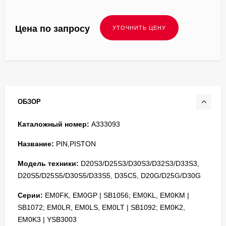
Цена по запросу
ОБЗОР
Каталожный номер:
A333093
Название:
PIN,PISTON
Модель техники:
D20S3/D25S3/D30S3/D32S3/D33S3,
D20S5/D25S5/D30S5/D33S5, D35C5, D20G/D25G/D30G
Серии:
EM0FK, EM0GP | SB1056; EM0KL, EM0KM |
SB1072; EM0LR, EM0LS, EM0LT | SB1092; EM0K2,
EM0K3 | YSB3003