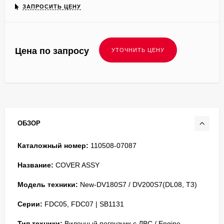
ЗАПРОСИТЬ ЦЕНУ
Цена по запросу
ОБЗОР
Каталожный номер:
110508-07087
Название:
COVER ASSY
Модель техники:
New-DV180S7 / DV200S7(DL08, T3)
Серии:
FDC05, FDC07 | SB1131
Тип техники:
Вилочный погрузчик с ДВС / Engine