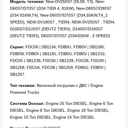
Модель техники:
New-DV250S7 (DL08, T3), New-
D60S7/D70S7 (D34 TIER 4, 81KW), New-D80S7/D90S7
(D34 81KW,T4), New-D60S7/D70S7 (D34,55KW,T4_2
SPEED), NEW-DV180S7 , TIER4, NEW-DV250S7 , TIER4,
D100S7/D120S7 (DEUTZ TIER3), D140S7/D160S7
(DEUTZ TIER3), D60S7/D70S7 (D34/55KW , 3 SPEED)
Серии:
FDC06 | SB1134; FDB0U, FDB0V | SB1180;
FDB0W, FDB0X | SB1181; FDB0U, FDB0V | SB1232;
FDC05 | SB1238; FDC06 | SB1239; FDC08, FDC09 |
SB1258; FDC0A, FDC0B | SB1259; FDB0U, FDB0V |
SB1267
Тип техники:
Вилочный погрузчик с ДВС / Engine
Powered Trucks
Система Doosan:
Engine 25 Ton DIESEL, Engine 6 Ton
DIESEL, Engine 8 Ton DIESEL, Engine 18 Ton DIESEL,
Engine 10 Ton DIESEL, Engine 14 Ton DIESEL