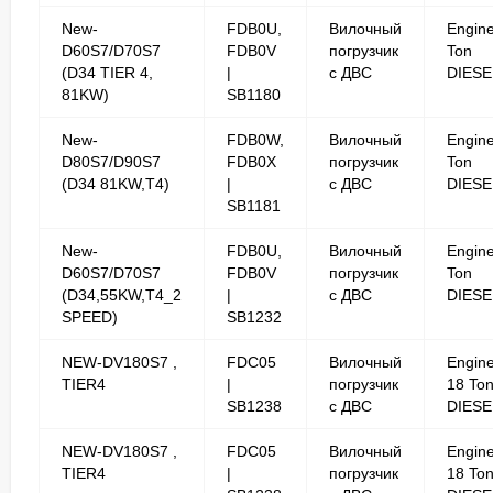
New-
FDB0U,
Вилочный
Engine
D60S7/D70S7
FDB0V
погрузчик
Ton
(D34 TIER 4,
|
с ДВС
DIESE
81KW)
SB1180
New-
FDB0W,
Вилочный
Engine
D80S7/D90S7
FDB0X
погрузчик
Ton
(D34 81KW,T4)
|
с ДВС
DIESE
SB1181
New-
FDB0U,
Вилочный
Engine
D60S7/D70S7
FDB0V
погрузчик
Ton
(D34,55KW,T4_2
|
с ДВС
DIESE
SPEED)
SB1232
NEW-DV180S7 ,
FDC05
Вилочный
Engin
TIER4
|
погрузчик
18 To
SB1238
с ДВС
DIESE
NEW-DV180S7 ,
FDC05
Вилочный
Engin
TIER4
|
погрузчик
18 To