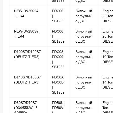
SB1238
с ДВС
DIESE
NEW-DV250S7 ,
FDC06
Вилочный
Engin
TIER4
|
погрузчик
25 To
SB1239
с ДВС
DIESE
NEW-DV250S7 ,
FDC06
Вилочный
Engin
TIER4
|
погрузчик
25 To
SB1239
с ДВС
DIESE
D100S7/D120S7
FDC08,
Вилочный
Engin
(DEUTZ TIER3)
FDC09
погрузчик
10 To
|
с ДВС
DIESE
SB1258
D140S7/D160S7
FDC0A,
Вилочный
Engin
(DEUTZ TIER3)
FDC0B
погрузчик
14 To
|
с ДВС
DIESE
SB1259
D60S7/D70S7
FDB0U,
Вилочный
Engine
(D34/55KW , 3
FDB0V
погрузчик
Ton
SPEED)
|
с ДВС
DIESE