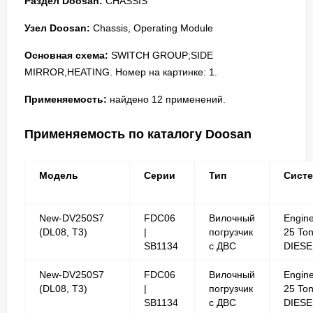
Раздел Doosan:
CHASSIS
Узел Doosan:
Chassis, Operating Module
Основная схема:
SWITCH GROUP;SIDE
MIRROR,HEATING. Номер на картинке: 1.
Применяемость:
найдено 12 применений.
Применяемость по каталогу Doosan
Модель
Серии
Тип
Сист
New-DV250S7
FDC06
Вилочный
Engin
(DL08, T3)
|
погрузчик
25 To
SB1134
с ДВС
DIESE
New-DV250S7
FDC06
Вилочный
Engin
(DL08, T3)
|
погрузчик
25 To
SB1134
с ДВС
DIESE