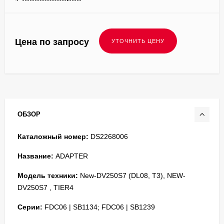
Цена по запросу
ОБЗОР
Каталожный номер:
DS2268006
Название:
ADAPTER
Модель техники:
New-DV250S7 (DL08, T3), NEW-
DV250S7 , TIER4
Серии:
FDC06 | SB1134; FDC06 | SB1239