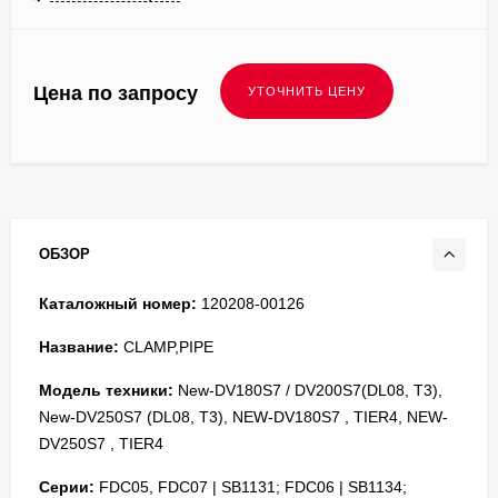
Цена по запросу
ОБЗОР
Каталожный номер:
120208-00126
Название:
CLAMP,PIPE
Модель техники:
New-DV180S7 / DV200S7(DL08, T3),
New-DV250S7 (DL08, T3), NEW-DV180S7 , TIER4, NEW-
DV250S7 , TIER4
Серии:
FDC05, FDC07 | SB1131; FDC06 | SB1134;