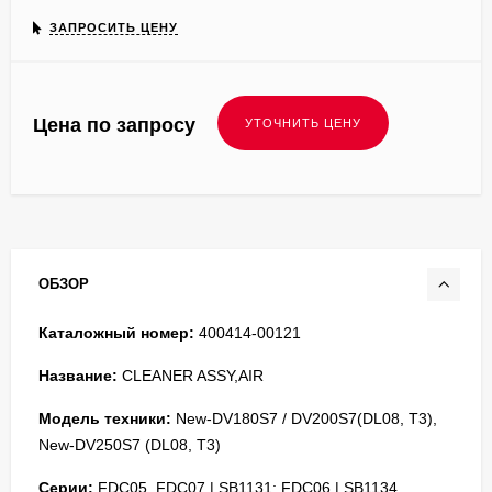
ЗАПРОСИТЬ ЦЕНУ
Цена по запросу
ОБЗОР
Каталожный номер:
400414-00121
Название:
CLEANER ASSY,AIR
Модель техники:
New-DV180S7 / DV200S7(DL08, T3),
New-DV250S7 (DL08, T3)
Серии:
FDC05, FDC07 | SB1131; FDC06 | SB1134