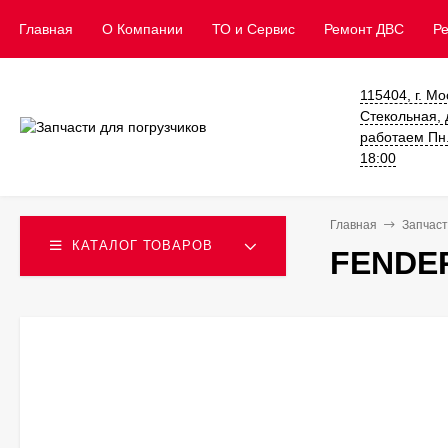
Главная
О Компании
ТО и Сервис
​Ремонт ДВС
Р
115404, г. Мо
Стекольная, д
работаем Пн. 
18:00
Главная
Запчаст
КАТАЛОГ ТОВАРОВ
FENDER