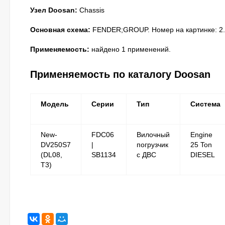
Узел Doosan:
Chassis
Основная схема:
FENDER;GROUP. Номер на картинке: 2.
Применяемость:
найдено 1 применений.
Применяемость по каталогу Doosan
Модель
Серии
Тип
Система
New-
FDC06
Вилочный
Engine
DV250S7
|
погрузчик
25 Ton
(DL08,
SB1134
с ДВС
DIESEL
T3)