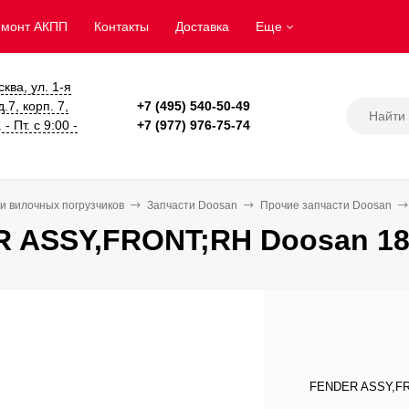
емонт АКПП
Контакты
Доставка
Еще
сква, ул. 1-я
.7, корп. 7,
+7 (495) 540-50-49
- Пт. с 9:00 -
+7 (977) 976-75-74
и вилочных погрузчиков
Запчасти Doosan
Прочие запчасти Doosan
 ASSY,FRONT;RH Doosan 18
FENDER ASSY,FRO