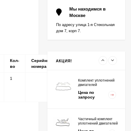
Вкладыш коренной (0,5)
(1шт - 1 половинка) для
Мы находимся в
двигателей
Москве
Цена по
K15,K21,K25
запросу
По адресу улица 1-я Стекольная
дом 7, корп 7.
Вкладыш коренной
центральный STD (1шт
- 1 половинка) для
Цена по
двигателей
запросу
K15,K21,K25
Кол-
Серийные
Примечание
АКЦИЯ!
во
номера
1
Комплект уплотнений
двигателей
K15,K21,K25
Цена по
запросу
Частичный комплект
уплотнений двигателей
K15,K21,K25