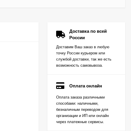
Доставка по всей
России
Доставим Ваш заказ в любую
точку России курьером или
службой доставки, так же есть
возможность самовывоза.
Оплата онлайн
Вкладыш коренной
Оплата заказа различными
(0,25) (1шт - 1
способами: наличными,
половинка) для
Цена по
двигателей
безналичным переводом для
запросу
K15,K21,K25
организации и ИП или онлайн
через платежные сервисы.