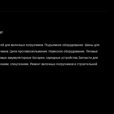
Вкладыш коренной
(0,25) (1шт - 1
половинка) для
Цена по
двигателей
запросу
K15,K21,K25
ИИ
Вкладыш коренной (0,5)
тей для вилочных погрузчиков. Подъемное оборудование. Шины для
(1шт - 1 половинка) для
двигателей
зчиков. Цепи противоскольжения. Навесное оборудование. Тяговые
Цена по
K15,K21,K25
левые аккумуляторные батареи, зарядные устройства.Запчасти для
запросу
хники, спецтехники. Ремонт вилочных погрузчиков и строительной
Вкладыш коренной
центральный STD (1шт
- 1 половинка) для
Цена по
двигателей
запросу
K15,K21,K25
Комплект уплотнений