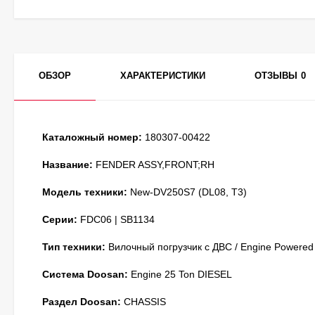
ОБЗОР
ХАРАКТЕРИСТИКИ
ОТЗЫВЫ
0
Каталожный номер:
180307-00422
Название:
FENDER ASSY,FRONT;RH
Модель техники:
New-DV250S7 (DL08, T3)
Серии:
FDC06 | SB1134
Тип техники:
Вилочный погрузчик с ДВС / Engine Powered
Система Doosan:
Engine 25 Ton DIESEL
Раздел Doosan:
CHASSIS