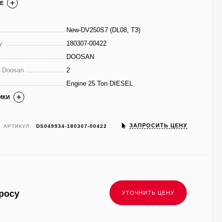
Е
New-DV250S7 (DL08, T3)
у
180307-00422
DOOSAN
е Doosan
2
Engine 25 Ton DIESEL
ИКИ
ЗАПРОСИТЬ ЦЕНУ
АРТИКУЛ:
DS049934-180307-00422
росу