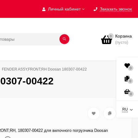
Личный кабинет
Заказать звонок
Корзина
0
(пусто)
0
FENDER ASSY,FRONT;RH Doosan 180307-00422
0307-00422
0
0
RU
NT;RH, 180307-00422 для вилочного погрузчика Doosan