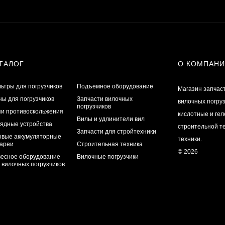
ТАЛОГ
О КОМПАН
ьтры для погрузчиков
Подъемное оборудование
Магазин запчас
ы для погрузчиков
Запчасти вилочных
вилочных погру
погрузчиков
и противоскольжения
кислотные и ге
Вилы и удлинители вил
ядные устройства
строительной те
Запчасти для стройтехники
овые аккумуляторные
техники.
ареи
Строительная техника
© 2026
есное оборудование
Вилочные погрузчики
 вилочных погрузчиков