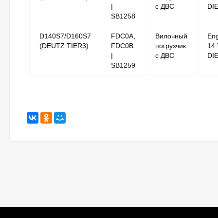
|
с ДВС
DI
SB1258
D140S7/D160S7
FDC0A,
Вилочный
Eng
(DEUTZ TIER3)
FDC0B
погрузчик
14 
|
с ДВС
DI
SB1259