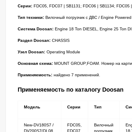
Серии:
FDC05, FDC07 | SB1131; FDC06 | SB1134; FDC05 |
Тип техники:
Вилочный погрузчик с ДВС / Engine Powered
Система Doosan:
Engine 18 Ton DIESEL, Engine 25 Ton D
Раздел Doosan:
CHASSIS
Узел Doosan:
Operating Module
Основная схема:
MOUNT GROUP;FOAM. Номер на картин
Применяемость:
найдено 7 применений.
Применяемость по каталогу Doosan
Модель
Серии
Тип
Си
New-DV180S7 /
FDC05,
Вилочный
Eng
DV200S7(DL08,
FDC07
погрузчик
18 