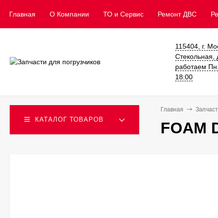
Главная
О Компании
ТО и Сервис
​Ремонт ДВС
Р
115404, г. Мо
Стекольная, д
работаем Пн. 
18:00
Главная
Запчаст
КАТАЛОГ ТОВАРОВ
FOAM D