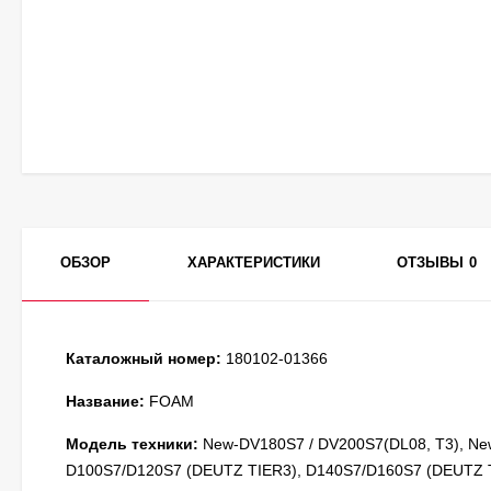
ОБЗОР
ХАРАКТЕРИСТИКИ
ОТЗЫВЫ
0
Каталожный номер:
180102-01366
Название:
FOAM
Модель техники:
New-DV180S7 / DV200S7(DL08, T3), Ne
D100S7/D120S7 (DEUTZ TIER3), D140S7/D160S7 (DEUTZ 