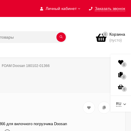
Личный кабинет
Заказать звонок
Корзина
0
(пусто)
0
FOAM Doosan 180102-01366
0
0
RU
66 для вилочного погрузчика Doosan