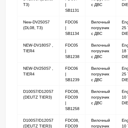
T3)
|
с ДВС
DI
SB1131
New-DV250S7
FDC06
Вилочный
Eng
(DL08, T3)
|
погрузчик
25 
SB1134
с ДВС
DI
NEW-DV180S7 ,
FDC05
Вилочный
Eng
TIER4
|
погрузчик
18 
SB1238
с ДВС
DI
NEW-DV250S7 ,
FDC06
Вилочный
Eng
TIER4
|
погрузчик
25 
SB1239
с ДВС
DI
D100S7/D120S7
FDC08,
Вилочный
Eng
(DEUTZ TIER3)
FDC09
погрузчик
10 
|
с ДВС
DI
SB1258
D100S7/D120S7
FDC08,
Вилочный
Eng
(DEUTZ TIER3)
FDC09
погрузчик
10 