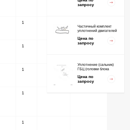
Цена по
запросу
1
Частичный комплект
уплотнений двигателей
K15,K21,K25
Цена по
запросу
1
Уплотнение (сальник)
1
ГБЦ (головки блока
цилиндров для
Цена по
двигателей
запросу
K15,K21,K25
1
Вкладыш коренной STD
(1шт - 1 половинка) для
двигателей
Цена по
K15,K21,K25
запросу
1