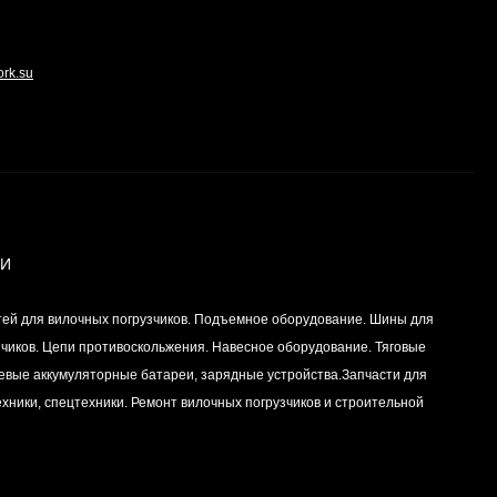
центральный STD (1шт
- 1 половинка) для
Цена по
двигателей
запросу
K15,K21,K25
ork.su
Комплект уплотнений
двигателей
K15,K21,K25
Цена по
запросу
ИИ
Частичный комплект
уплотнений двигателей
K15,K21,K25
тей для вилочных погрузчиков. Подъемное оборудование. Шины для
Цена по
запросу
зчиков. Цепи противоскольжения. Навесное оборудование. Тяговые
левые аккумуляторные батареи, зарядные устройства.Запчасти для
хники, спецтехники. Ремонт вилочных погрузчиков и строительной
Уплотнение (сальник)
ГБЦ (головки блока
цилиндров для
Цена по
двигателей
запросу
K15,K21,K25