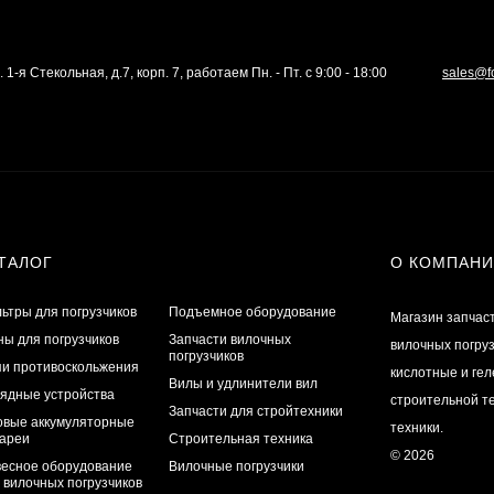
. 1-я Стекольная, д.7, корп. 7, работаем Пн. - Пт. с 9:00 - 18:00
sales@f
ТАЛОГ
О КОМПАН
ьтры для погрузчиков
Подъемное оборудование
Магазин запчас
ы для погрузчиков
Запчасти вилочных
вилочных погру
погрузчиков
и противоскольжения
кислотные и ге
Вилы и удлинители вил
ядные устройства
строительной те
Запчасти для стройтехники
овые аккумуляторные
техники.
ареи
Строительная техника
© 2026
есное оборудование
Вилочные погрузчики
 вилочных погрузчиков