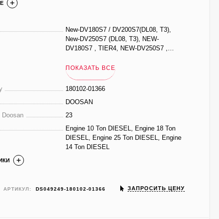
Е
New-DV180S7 / DV200S7(DL08, T3),
New-DV250S7 (DL08, T3), NEW-
DV180S7 , TIER4, NEW-DV250S7 ,
TIER4, D100S7/D120S7 (DEUTZ TIER3),
D140S7/D160S7 (DEUTZ TIER3)
ПОКАЗАТЬ ВСЕ
у
180102-01366
DOOSAN
е Doosan
23
Engine 10 Ton DIESEL, Engine 18 Ton
DIESEL, Engine 25 Ton DIESEL, Engine
14 Ton DIESEL
ИКИ
ЗАПРОСИТЬ ЦЕНУ
АРТИКУЛ:
DS049249-180102-01366