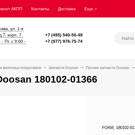
емонт АКПП
Контакты
Доставка
Еще
сква, ул. 1-я
.7, корп. 7,
+7 (495) 540-50-49
- Пт. с 9:00 -
+7 (977) 976-75-74
и вилочных погрузчиков
Запчасти Doosan
Прочие запчасти Doosan
oosan 180102-01366
FOAM, 180102-013