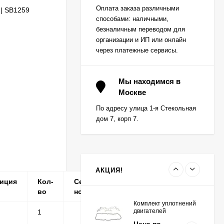
Вкладыш коренной
Оплата заказа различными
 | SB1259
(0,25) (1шт - 1
способами: наличными,
половинка) для
Цена по
двигателей
безналичным переводом для
запросу
K15,K21,K25
организации и ИП или онлайн
через платежные сервисы.
Вкладыш коренной (0,5)
(1шт - 1 половинка) для
Мы находимся в
двигателей
Москве
Цена по
K15,K21,K25
запросу
По адресу улица 1-я Стекольная
дом 7, корп 7.
Вкладыш коренной
центральный STD (1шт
- 1 половинка) для
Цена по
двигателей
запросу
K15,K21,K25
АКЦИЯ!
иция
Кол-
Серийные
Примечание
во
номера
Комплект уплотнений
двигателей
1
K15,K21,K25