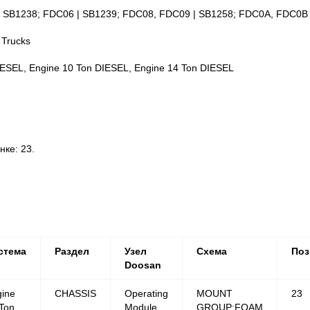
 SB1238; FDC06 | SB1239; FDC08, FDC09 | SB1258; FDC0A, FDC0B
 Trucks
IESEL, Engine 10 Ton DIESEL, Engine 14 Ton DIESEL
ке: 23.
стема
Раздел
Узел
Схема
Поз
Doosan
ine
CHASSIS
Operating
MOUNT
23
Ton
Module
GROUP;FOAM