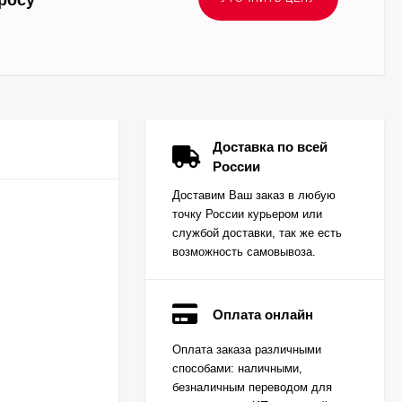
росу
Доставка по всей
России
Доставим Ваш заказ в любую
точку России курьером или
службой доставки, так же есть
возможность самовывоза.
Оплата онлайн
Вкладыш коренной
Оплата заказа различными
(0,25) (1шт - 1
способами: наличными,
половинка) для
Цена по
двигателей
безналичным переводом для
запросу
K15,K21,K25