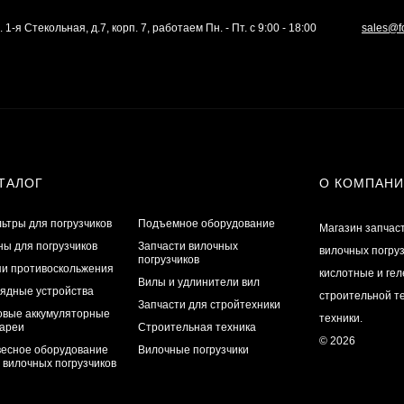
. 1-я Стекольная, д.7, корп. 7, работаем Пн. - Пт. с 9:00 - 18:00
sales@f
ТАЛОГ
О КОМПАН
ьтры для погрузчиков
Подъемное оборудование
Магазин запчас
ы для погрузчиков
Запчасти вилочных
вилочных погру
погрузчиков
и противоскольжения
кислотные и ге
Вилы и удлинители вил
ядные устройства
строительной те
Запчасти для стройтехники
овые аккумуляторные
техники.
ареи
Строительная техника
© 2026
есное оборудование
Вилочные погрузчики
 вилочных погрузчиков