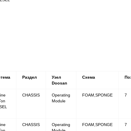
стема
Раздел
Узел
Схема
По
Doosan
ine
CHASSIS
Operating
FOAM,SPONGE
7
Ton
Module
SEL
ine
CHASSIS
Operating
FOAM,SPONGE
7
Ton
Module