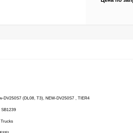
Цена по зап
w-DV250S7 (DL08, T3), NEW-DV250S7 , TIER4
| SB1239
 Trucks
IESEL