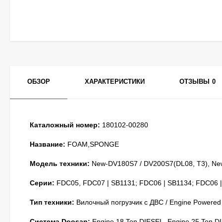
ОБЗОР
ХАРАКТЕРИСТИКИ
ОТЗЫВЫ
0
Каталожный номер:
180102-00280
Название:
FOAM,SPONGE
Модель техники:
New-DV180S7 / DV200S7(DL08, T3), Ne
Серии:
FDC05, FDC07 | SB1131; FDC06 | SB1134; FDC06 
Тип техники:
Вилочный погрузчик с ДВС / Engine Powered
Система Doosan:
Engine 18 Ton DIESEL, Engine 25 Ton D