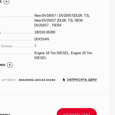
Е
New-DV180S7 / DV200S7(DL08, T3),
New-DV250S7 (DL08, T3), NEW-
DV250S7 , TIER4
у
180102-00280
DOOSAN
е Doosan
7
Engine 18 Ton DIESEL, Engine 25 Ton
DIESEL
ИКИ
ЗАПРОСИТЬ ЦЕНУ
АРТИКУЛ:
DS049086-180102-00280