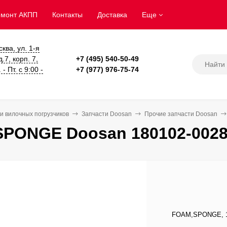
емонт АКПП
Контакты
Доставка
Еще
сква, ул. 1-я
.7, корп. 7,
+7 (495) 540-50-49
- Пт. с 9:00 -
+7 (977) 976-75-74
и вилочных погрузчиков
Запчасти Doosan
Прочие запчасти Doosan
PONGE Doosan 180102-002
FOAM,SPONGE, 18