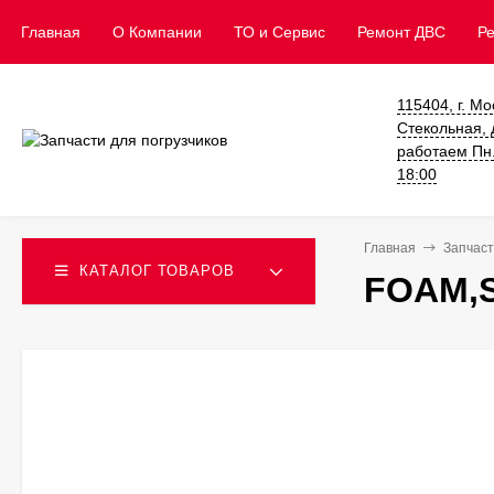
Главная
О Компании
ТО и Сервис
​Ремонт ДВС
Р
115404, г. Мо
Стекольная, д
работаем Пн. 
18:00
Главная
Запчаст
КАТАЛОГ ТОВАРОВ
FOAM,S