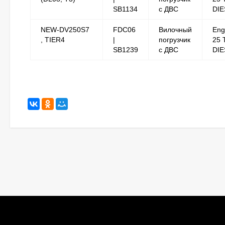
SB1134
с ДВС
DIE
NEW-DV250S7
FDC06
Вилочный
Eng
, TIER4
|
погрузчик
25 
SB1239
с ДВС
DIE