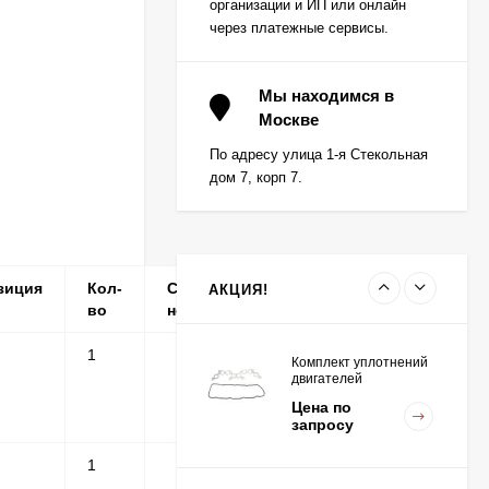
организации и ИП или онлайн
через платежные сервисы.
Вкладыш коренной (0,5)
(1шт - 1 половинка) для
Мы находимся в
двигателей
Москве
Цена по
K15,K21,K25
запросу
По адресу улица 1-я Стекольная
дом 7, корп 7.
Вкладыш коренной
центральный STD (1шт
- 1 половинка) для
Цена по
двигателей
запросу
K15,K21,K25
зиция
Кол-
Серийные
Примечание
АКЦИЯ!
во
номера
1
Комплект уплотнений
двигателей
K15,K21,K25
Цена по
запросу
1