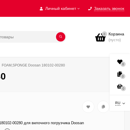
Личный кабинет
Заказать звонок
Корзина
0
(пусто)
0
FOAM,SPONGE Doosan 180102-00280
80
0
0
RU
0102-00280 для вилочного погрузчика Doosan