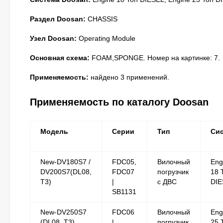
Раздел Doosan:
CHASSIS
Узел Doosan:
Operating Module
Основная схема:
FOAM,SPONGE. Номер на картинке: 7.
Применяемость:
найдено 3 применений.
Применяемость по каталогу Doosan
Модель
Серии
Тип
Си
New-DV180S7 /
FDC05,
Вилочный
Eng
DV200S7(DL08,
FDC07
погрузчик
18 
T3)
|
с ДВС
DIE
SB1131
New-DV250S7
FDC06
Вилочный
Eng
(DL08, T3)
|
погрузчик
25 