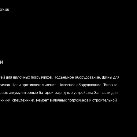
Цена по
двигателей
запросу
K15,K21,K25
ork.su
Вкладыш коренной
(0,25) (1шт - 1
половинка) для
Цена по
двигателей
запросу
K15,K21,K25
ИИ
Вкладыш коренной (0,5)
(1шт - 1 половинка) для
тей для вилочных погрузчиков. Подъемное оборудование. Шины для
двигателей
Цена по
K15,K21,K25
зчиков. Цепи противоскольжения. Навесное оборудование. Тяговые
запросу
левые аккумуляторные батареи, зарядные устройства.Запчасти для
хники, спецтехники. Ремонт вилочных погрузчиков и строительной
Вкладыш коренной
центральный STD (1шт
- 1 половинка) для
Цена по
двигателей
запросу
K15,K21,K25