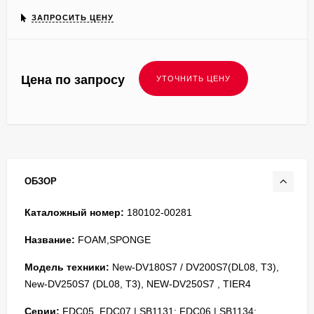
ЗАПРОСИТЬ ЦЕНУ
Цена по запросу
ОБЗОР
Каталожный номер:
180102-00281
Название:
FOAM,SPONGE
Модель техники:
New-DV180S7 / DV200S7(DL08, T3),
New-DV250S7 (DL08, T3), NEW-DV250S7 , TIER4
Серии:
FDC05, FDC07 | SB1131; FDC06 | SB1134;