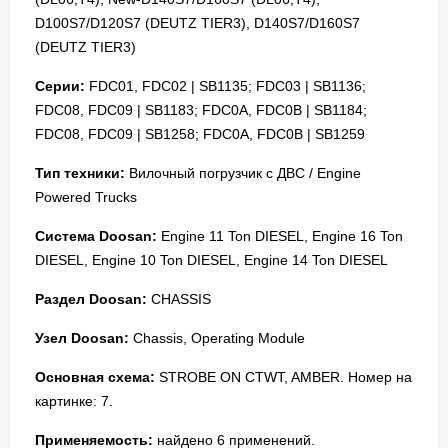
D100S7/D120S7 (DEUTZ TIER3), D140S7/D160S7
(DEUTZ TIER3)
Серии:
FDC01, FDC02 | SB1135; FDC03 | SB1136;
FDC08, FDC09 | SB1183; FDC0A, FDC0B | SB1184;
FDC08, FDC09 | SB1258; FDC0A, FDC0B | SB1259
Тип техники:
Вилочный погрузчик с ДВС / Engine
Powered Trucks
Система Doosan:
Engine 11 Ton DIESEL, Engine 16 Ton
DIESEL, Engine 10 Ton DIESEL, Engine 14 Ton DIESEL
Раздел Doosan:
CHASSIS
Узел Doosan:
Chassis, Operating Module
Основная схема:
STROBE ON CTWT, AMBER. Номер на
картинке: 7.
Применяемость:
найдено 6 применений.