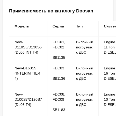
Применяемость по каталогу Doosan
Модель
Серии
Тип
Систе
New-
FDC01,
Вилочный
Engine
D110S5/D130S5
FDC02
погрузчик
11 Ton
(DL06 INT T4)
|
с ДВС
DIESE
SB1135
New-D160S5
FDC03
Вилочный
Engine
(INTERIM TIER
|
погрузчик
16 Ton
4)
SB1136
с ДВС
DIESE
New-
FDC08,
Вилочный
Engine
D100S7/D120S7
FDC09
погрузчик
10 Ton
(DL06,T4)
|
с ДВС
DIESE
SB1183