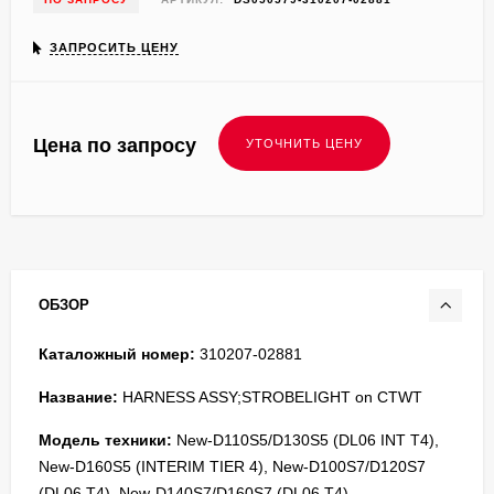
ЗАПРОСИТЬ ЦЕНУ
Цена по запросу
ОБЗОР
Каталожный номер:
310207-02881
Название:
HARNESS ASSY;STROBELIGHT on CTWT
Модель техники:
New-D110S5/D130S5 (DL06 INT T4),
New-D160S5 (INTERIM TIER 4), New-D100S7/D120S7
(DL06,T4), New-D140S7/D160S7 (DL06,T4),