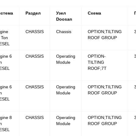
истема
Раздел
Узел
Схема
Doosan
gine
CHASSIS
Chassis
OPTION;TILTING
 Ton
ROOF GROUP
ESEL
gine 6
CHASSIS
Operating
OPTION-
n
Module
TILTING
ESEL
ROOF;7T
gine 6
CHASSIS
Operating
OPTION;TILTING
n
Module
ROOF GROUP
ESEL
gine 8
CHASSIS
Operating
OPTION;TILTING
n
Module
ROOF GROUP
ESEL