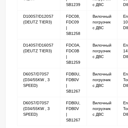
SB1239
с ДВС
DI
D100S7/D120S7
FDC08,
Вилочный
En
(DEUTZ TIER3)
FDC09
погрузчик
10
|
с ДВС
DI
SB1258
D140S7/D160S7
FDC0A,
Вилочный
En
(DEUTZ TIER3)
FDC0B
погрузчик
14
|
с ДВС
DI
SB1259
D60S7/D70S7
FDB0U,
Вилочный
En
(D34/55KW , 3
FDB0V
погрузчик
To
SPEED)
|
с ДВС
DI
SB1267
D60S7/D70S7
FDB0U,
Вилочный
En
(D34/55KW , 3
FDB0V
погрузчик
To
SPEED)
|
с ДВС
DI
SB1267