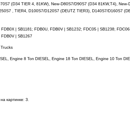
70S7 (D34 TIER 4, 81KW), New-D80S7/D90S7 (D34 81KW,T4), New
50S7 , TIER4, D100S7/D120S7 (DEUTZ TIER3), D140S7/D160S7 (D
FDB0X | SB1181; FDB0U, FDB0V | SB1232; FDC05 | SB1238; FDC06 
 FDB0V | SB1267
 Trucks
SEL, Engine 8 Ton DIESEL, Engine 18 Ton DIESEL, Engine 10 Ton DI
а картинке: 3.