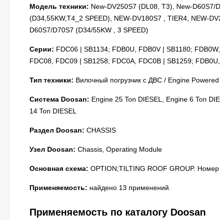
Модель техники:
New-DV250S7 (DL08, T3), New-D60S7/D
(D34,55KW,T4_2 SPEED), NEW-DV180S7 , TIER4, NEW-DV2
D60S7/D70S7 (D34/55KW , 3 SPEED)
Серии:
FDC06 | SB1134; FDB0U, FDB0V | SB1180; FDB0W, 
FDC08, FDC09 | SB1258; FDC0A, FDC0B | SB1259; FDB0U,
Тип техники:
Вилочный погрузчик с ДВС / Engine Powered
Система Doosan:
Engine 25 Ton DIESEL, Engine 6 Ton DIE
14 Ton DIESEL
Раздел Doosan:
CHASSIS
Узел Doosan:
Chassis, Operating Module
Основная схема:
OPTION;TILTING ROOF GROUP. Номер н
Применяемость:
найдено 13 применений.
Применяемость по каталогу Doosan