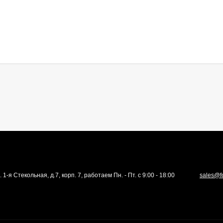
. 1-я Стекольная, д.7, корп. 7, работаем Пн. - Пт. с 9:00 - 18:00
sales@f