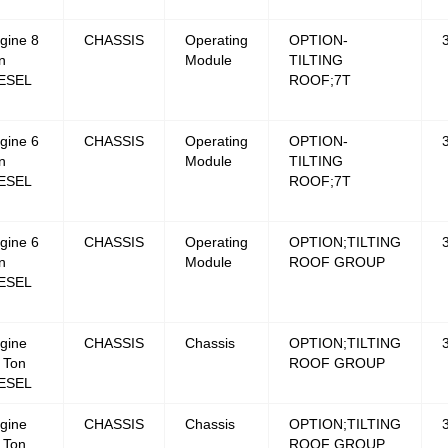
gine 8
CHASSIS
Operating
OPTION-
n
Module
TILTING
ESEL
ROOF;7T
gine 6
CHASSIS
Operating
OPTION-
n
Module
TILTING
ESEL
ROOF;7T
gine 6
CHASSIS
Operating
OPTION;TILTING
n
Module
ROOF GROUP
ESEL
gine
CHASSIS
Chassis
OPTION;TILTING
 Ton
ROOF GROUP
ESEL
gine
CHASSIS
Chassis
OPTION;TILTING
 Ton
ROOF GROUP