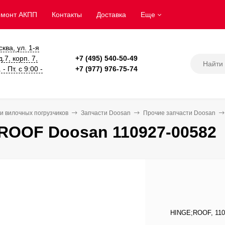
емонт АКПП
Контакты
Доставка
Еще
сква, ул. 1-я
.7, корп. 7,
+7 (495) 540-50-49
- Пт. с 9:00 -
+7 (977) 976-75-74
и вилочных погрузчиков
Запчасти Doosan
Прочие запчасти Doosan
ROOF Doosan 110927-00582
HINGE;ROOF, 1109