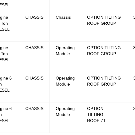
ESEL
gine
CHASSIS
Chassis
OPTION;TILTING
 Ton
ROOF GROUP
ESEL
gine
CHASSIS
Operating
OPTION;TILTING
 Ton
Module
ROOF GROUP
ESEL
gine 6
CHASSIS
Operating
OPTION;TILTING
n
Module
ROOF GROUP
ESEL
gine 6
CHASSIS
Operating
OPTION-
n
Module
TILTING
ESEL
ROOF;7T