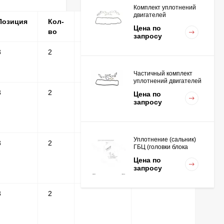
Комплект уплотнений
двигателей
Позиция
Кол-
Серийные
Примечание
K15,K21,K25
Цена по
во
номера
запросу
3
2
Частичный комплект
уплотнений двигателей
K15,K21,K25
3
2
Цена по
запросу
Уплотнение (сальник)
3
2
ГБЦ (головки блока
цилиндров для
Цена по
двигателей
запросу
K15,K21,K25
3
2
Вкладыш коренной STD
(1шт - 1 половинка) для
двигателей