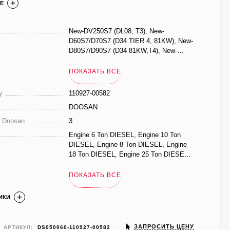
Е
New-DV250S7 (DL08, T3), New-
D60S7/D70S7 (D34 TIER 4, 81KW), New-
D80S7/D90S7 (D34 81KW,T4), New-
D60S7/D70S7 (D34,55KW,T4_2 SPEED),
NEW-DV180S7 , TIER4, NEW-DV250S7 ,
ПОКАЗАТЬ ВСЕ
TIER4, D100S7/D120S7 (DEUTZ TIER3),
D140S7/D160S7 (DEUTZ TIER3),
у
110927-00582
D60S7/D70S7 (D34/55KW , 3 SPEED)
DOOSAN
е Doosan
3
Engine 6 Ton DIESEL, Engine 10 Ton
DIESEL, Engine 8 Ton DIESEL, Engine
18 Ton DIESEL, Engine 25 Ton DIESEL,
Engine 14 Ton DIESEL
ПОКАЗАТЬ ВСЕ
ИКИ
ЗАПРОСИТЬ ЦЕНУ
АРТИКУЛ:
DS050060-110927-00582