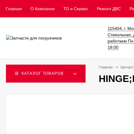
Главная
О Компании
ТО и Сервис
​Ремонт ДВС
Р
115404, г. Мо
Стекольная, д
работаем Пн. 
18:00
Главная
Запчаст
КАТАЛОГ ТОВАРОВ
HINGE;