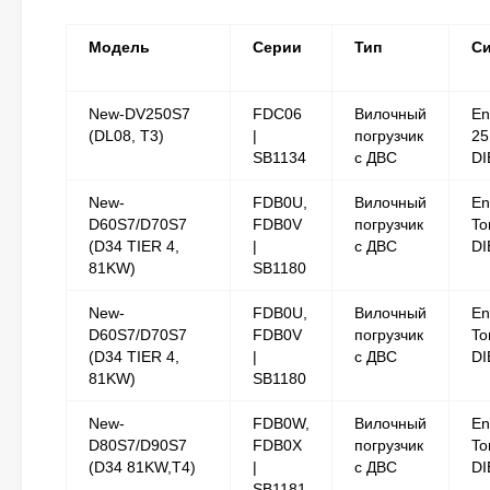
Модель
Серии
Тип
С
New-DV250S7
FDC06
Вилочный
En
(DL08, T3)
|
погрузчик
25
SB1134
с ДВС
DI
New-
FDB0U,
Вилочный
En
D60S7/D70S7
FDB0V
погрузчик
To
(D34 TIER 4,
|
с ДВС
DI
81KW)
SB1180
New-
FDB0U,
Вилочный
En
D60S7/D70S7
FDB0V
погрузчик
To
(D34 TIER 4,
|
с ДВС
DI
81KW)
SB1180
New-
FDB0W,
Вилочный
En
D80S7/D90S7
FDB0X
погрузчик
To
(D34 81KW,T4)
|
с ДВС
DI
SB1181