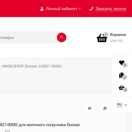
Личный кабинет
Заказать звонок
Корзина
0
(пусто)
0
HINGE;ROOF Doosan 110927-00582
0
0
RU
27-00582 для вилочного погрузчика Doosan