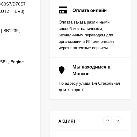
-D60S7/D70S7
Оплата онлайн
EUTZ TIER3),
Вкладыш коренной
Оплата заказа различными
(0,25) (1шт - 1
способами: наличными,
половинка) для
| SB1239;
Цена по
двигателей
безналичным переводом для
запросу
K15,K21,K25
организации и ИП или онлайн
через платежные сервисы.
Вкладыш коренной (0,5)
ESEL, Engine
(1шт - 1 половинка) для
Мы находимся в
двигателей
Москве
Цена по
K15,K21,K25
запросу
По адресу улица 1-я Стекольная
дом 7, корп 7.
Вкладыш коренной
центральный STD (1шт
- 1 половинка) для
Цена по
двигателей
запросу
K15,K21,K25
АКЦИЯ!