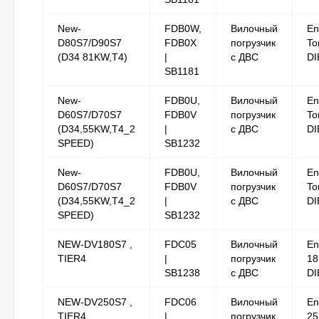
New-
FDB0W,
Вилочный
En
D80S7/D90S7
FDB0X
погрузчик
To
(D34 81KW,T4)
|
с ДВС
DI
SB1181
New-
FDB0U,
Вилочный
En
D60S7/D70S7
FDB0V
погрузчик
To
(D34,55KW,T4_2
|
с ДВС
DI
SPEED)
SB1232
New-
FDB0U,
Вилочный
En
D60S7/D70S7
FDB0V
погрузчик
To
(D34,55KW,T4_2
|
с ДВС
DI
SPEED)
SB1232
NEW-DV180S7 ,
FDC05
Вилочный
En
TIER4
|
погрузчик
18
SB1238
с ДВС
DI
NEW-DV250S7 ,
FDC06
Вилочный
En
TIER4
|
погрузчик
25