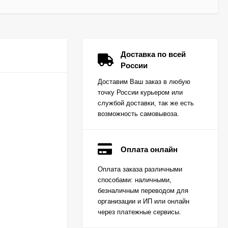
Доставка по всей
России
Доставим Ваш заказ в любую
точку России курьером или
службой доставки, так же есть
возможность самовывоза.
Оплата онлайн
Вкладыш коренной
Оплата заказа различными
(0,25) (1шт - 1
способами: наличными,
половинка) для
Цена по
двигателей
безналичным переводом для
запросу
K15,K21,K25
организации и ИП или онлайн
через платежные сервисы.