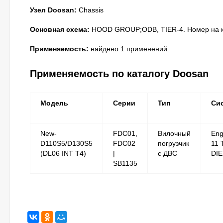
Узел Doosan:
Chassis
Основная схема:
HOOD GROUP;ODB, TIER-4. Номер на ка
Применяемость:
найдено 1 применений.
Применяемость по каталогу Doosan
Модель
Серии
Тип
Си
New-
FDC01,
Вилочный
Eng
D110S5/D130S5
FDC02
погрузчик
11 
(DL06 INT T4)
|
с ДВС
DI
SB1135