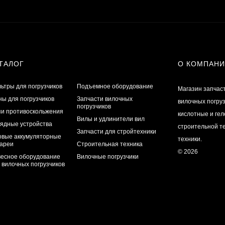
ТАЛОГ
О КОМПАН
ьтры для погрузчиков
Подъемное оборудование
Магазин запчас
ы для погрузчиков
Запчасти вилочных
вилочных погру
погрузчиков
и противоскольжения
кислотные и ге
Вилы и удлинители вил
ядные устройства
строительной те
Запчасти для стройтехники
овые аккумуляторные
техники.
ареи
Строительная техника
© 2026
есное оборудование
Вилочные погрузчики
 вилочных погрузчиков