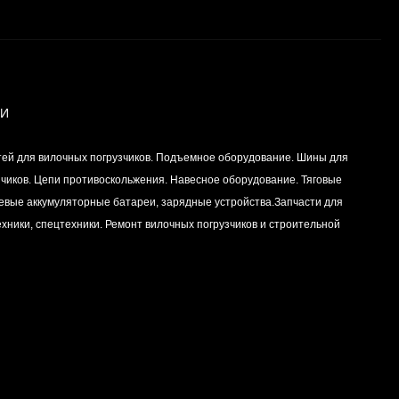
Вкладыш коренной
(0,25) (1шт - 1
половинка) для
Цена по
двигателей
запросу
K15,K21,K25
ИИ
Вкладыш коренной (0,5)
тей для вилочных погрузчиков. Подъемное оборудование. Шины для
(1шт - 1 половинка) для
двигателей
зчиков. Цепи противоскольжения. Навесное оборудование. Тяговые
Цена по
K15,K21,K25
левые аккумуляторные батареи, зарядные устройства.Запчасти для
запросу
хники, спецтехники. Ремонт вилочных погрузчиков и строительной
Вкладыш коренной
центральный STD (1шт
- 1 половинка) для
Цена по
двигателей
запросу
K15,K21,K25
Комплект уплотнений