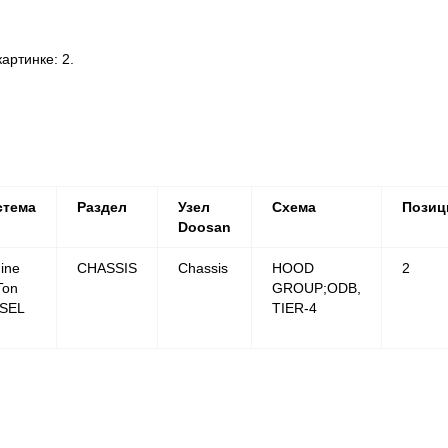
ртинке: 2.
стема
Раздел
Узел
Схема
Позиц
Doosan
ine
CHASSIS
Chassis
HOOD
2
Ton
GROUP;ODB,
ESEL
TIER-4