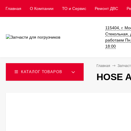
Главная
О Компании
ТО и Сервис
​Ремонт ДВС
Р
115404, г. Мо
Стекольная, д
работаем Пн. 
18:00
Главная
Запчаст
КАТАЛОГ ТОВАРОВ
HOSE A