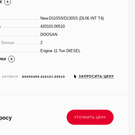
Е
New-D110S5/D130S5 (DL06 INT T4)
у
420101-00510
DOOSAN
е Doosan
2
Engine 11 Ton DIESEL
ИКИ
ЗАПРОСИТЬ ЦЕНУ
АРТИКУЛ:
DS050459-420101-00510
росу