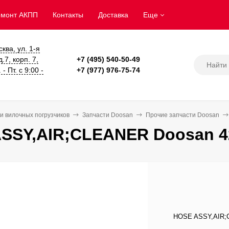
емонт АКПП
Контакты
Доставка
Еще
сква, ул. 1-я
.7, корп. 7,
+7 (495) 540-50-49
- Пт. с 9:00 -
+7 (977) 976-75-74
и вилочных погрузчиков
Запчасти Doosan
Прочие запчасти Doosan
SSY,AIR;CLEANER Doosan 4
HOSE ASSY,AIR;C