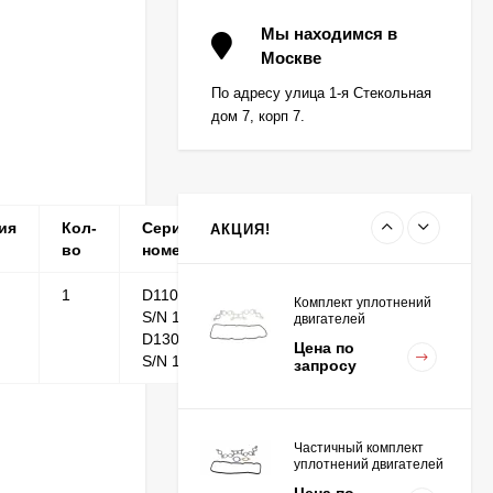
Вкладыш коренной (0,5)
(1шт - 1 половинка) для
Мы находимся в
двигателей
Москве
Цена по
K15,K21,K25
запросу
По адресу улица 1-я Стекольная
дом 7, корп 7.
Вкладыш коренной
центральный STD (1шт
- 1 половинка) для
Цена по
двигателей
запросу
K15,K21,K25
ия
Кол-
Серийные
Примечание
АКЦИЯ!
во
номера
1
D110S-5,
Комплект уплотнений
S/N 1-755;
двигателей
K15,K21,K25
D130S-5,
Цена по
S/N 1-502
запросу
Частичный комплект
уплотнений двигателей
K15,K21,K25