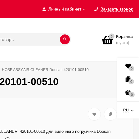
Личный кабинет
Заказать звонок
Корзина
0
(пусто)
0
HOSE ASSY,AIR;CLEANER Doosan 420101-00510
20101-00510
0
0
RU
LEANER, 420101-00510 для вилочного погрузчика Doosan