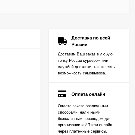
Доставка по всей
России
Доставим Ваш заказ в любую
точку России курьером или
службой доставки, так же есть
возможность самовывоза.
Оплата онлайн
Вкладыш коренной
Оплата заказа различными
(0,25) (1шт - 1
способами: наличными,
половинка) для
Цена по
двигателей
безналичным переводом для
запросу
K15,K21,K25
организации и ИП или онлайн
через платежные сервисы.