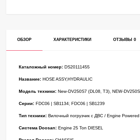
ОБЗОР
ХАРАКТЕРИСТИКИ
ОТЗЫВЫ
0
Каталожный номер:
DS20111455
Название:
HOSE ASSY,HYDRAULIC
Модель техники:
New-DV250S7 (DL08, T3), NEW-DV250S7
Серии:
FDC06 | SB1134; FDC06 | SB1239
Тип техники:
Вилочный погрузчик с ДВС / Engine Powered
Система Doosan:
Engine 25 Ton DIESEL