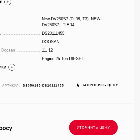
Е
New-DV250S7 (DL08, T3), NEW-
DV250S7 , TIER4
у
DS20111455
DOOSAN
е Doosan
11, 12
Engine 25 Ton DIESEL
ИКИ
ЗАПРОСИТЬ ЦЕНУ
АРТИКУЛ:
DS050165-DS20111455
росу