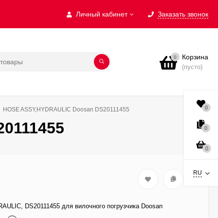
Личный кабинет
Заказать звонок
Корзина
0
(пусто)
0
HOSE ASSY,HYDRAULIC Doosan DS20111455
0111455
0
0
RU
ULIC, DS20111455 для вилочного погрузчика Doosan