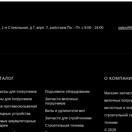
. 1-я Стекольная, д.7, корп. 7, работаем Пн. - Пт. с 9:00 - 18:00
sales@f
ТАЛОГ
О КОМПАН
ьтры для погрузчиков
Подъемное оборудование
Магазин запчас
ы для погрузчиков
Запчасти вилочных
вилочных погру
погрузчиков
и противоскольжения
кислотные и ге
Вилы и удлинители вил
ядные устройства
строительной те
Запчасти для стройтехники
овые аккумуляторные
техники.
ареи
Строительная техника
© 2026