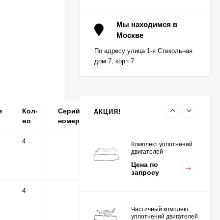
Вкладыш коренной (0,5)
(1шт - 1 половинка) для
Мы находимся в
двигателей
Москве
Цена по
K15,K21,K25
запросу
По адресу улица 1-я Стекольная
дом 7, корп 7.
Вкладыш коренной
центральный STD (1шт
- 1 половинка) для
Цена по
двигателей
запросу
K15,K21,K25
я
Кол-
Серийные
Примечание
АКЦИЯ!
во
номера
4
Комплект уплотнений
двигателей
K15,K21,K25
Цена по
запросу
4
Частичный комплект
уплотнений двигателей