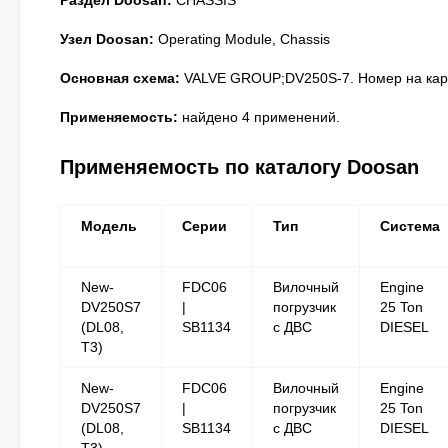
Раздел Doosan:
CHASSIS
Узел Doosan:
Operating Module, Chassis
Основная схема:
VALVE GROUP;DV250S-7. Номер на карт
Применяемость:
найдено 4 применений.
Применяемость по каталогу Doosan
Модель
Серии
Тип
Система
New-
FDC06
Вилочный
Engine
DV250S7
|
погрузчик
25 Ton
(DL08,
SB1134
с ДВС
DIESEL
T3)
New-
FDC06
Вилочный
Engine
DV250S7
|
погрузчик
25 Ton
(DL08,
SB1134
с ДВС
DIESEL