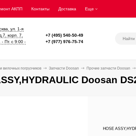
емонт АКПП
Контакты
Доставка
Еще
сква, ул. 1-я
.7, корп. 7,
+7 (495) 540-50-49
- Пт. с 9:00 -
+7 (977) 976-75-74
и вилочных погрузчиков
Запчасти Doosan
Прочие запчасти Doosan
SSY,HYDRAULIC Doosan DS2
HOSE ASSY,HYDRA