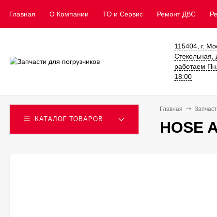
Главная
О Компании
ТО и Сервис
​Ремонт ДВС
Р
115404, г. Мо
Стекольная, д
работаем Пн. 
18:00
Главная
Запчаст
КАТАЛОГ ТОВАРОВ
HOSE A