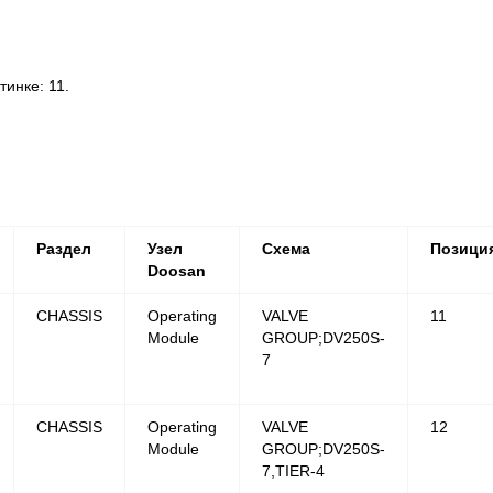
инке: 11.
Раздел
Узел
Схема
Позици
Doosan
CHASSIS
Operating
VALVE
11
Module
GROUP;DV250S-
7
CHASSIS
Operating
VALVE
12
Module
GROUP;DV250S-
7,TIER-4