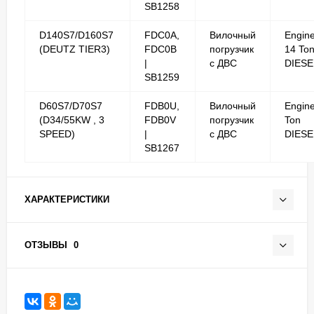
SB1258
D140S7/D160S7
FDC0A,
Вилочный
Engin
(DEUTZ TIER3)
FDC0B
погрузчик
14 To
|
с ДВС
DIESE
SB1259
D60S7/D70S7
FDB0U,
Вилочный
Engine
(D34/55KW , 3
FDB0V
погрузчик
Ton
SPEED)
|
с ДВС
DIESE
SB1267
ХАРАКТЕРИСТИКИ
ОТЗЫВЫ
0