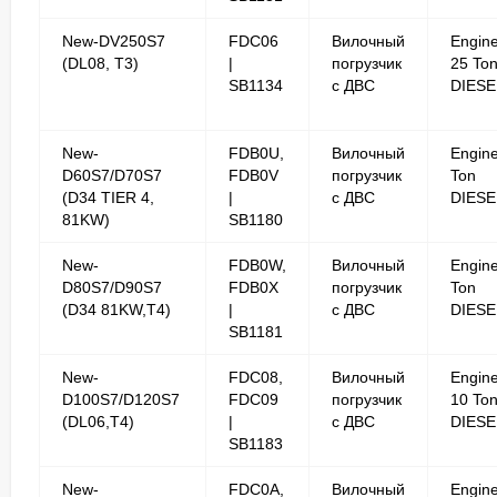
New-DV250S7
FDC06
Вилочный
Engin
(DL08, T3)
|
погрузчик
25 To
SB1134
с ДВС
DIESE
New-
FDB0U,
Вилочный
Engine
D60S7/D70S7
FDB0V
погрузчик
Ton
(D34 TIER 4,
|
с ДВС
DIESE
81KW)
SB1180
New-
FDB0W,
Вилочный
Engine
D80S7/D90S7
FDB0X
погрузчик
Ton
(D34 81KW,T4)
|
с ДВС
DIESE
SB1181
New-
FDC08,
Вилочный
Engin
D100S7/D120S7
FDC09
погрузчик
10 To
(DL06,T4)
|
с ДВС
DIESE
SB1183
New-
FDC0A,
Вилочный
Engin