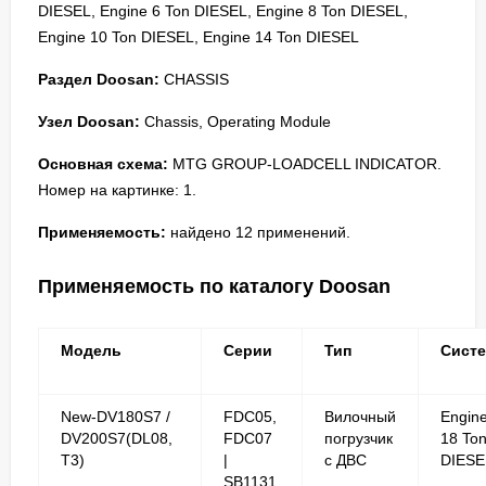
DIESEL, Engine 6 Ton DIESEL, Engine 8 Ton DIESEL,
Engine 10 Ton DIESEL, Engine 14 Ton DIESEL
Раздел Doosan:
CHASSIS
Узел Doosan:
Chassis, Operating Module
Основная схема:
MTG GROUP-LOADCELL INDICATOR.
Номер на картинке: 1.
Применяемость:
найдено 12 применений.
Применяемость по каталогу Doosan
Модель
Серии
Тип
Сист
New-DV180S7 /
FDC05,
Вилочный
Engin
DV200S7(DL08,
FDC07
погрузчик
18 To
T3)
|
с ДВС
DIESE
SB1131