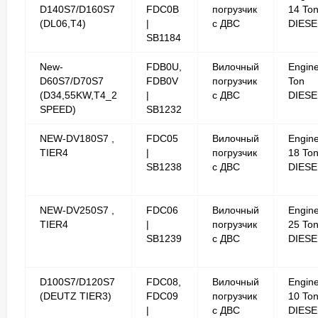
D140S7/D160S7
FDC0B
погрузчик
14 To
(DL06,T4)
|
с ДВС
DIESE
SB1184
New-
FDB0U,
Вилочный
Engine
D60S7/D70S7
FDB0V
погрузчик
Ton
(D34,55KW,T4_2
|
с ДВС
DIESE
SPEED)
SB1232
NEW-DV180S7 ,
FDC05
Вилочный
Engin
TIER4
|
погрузчик
18 To
SB1238
с ДВС
DIESE
NEW-DV250S7 ,
FDC06
Вилочный
Engin
TIER4
|
погрузчик
25 To
SB1239
с ДВС
DIESE
D100S7/D120S7
FDC08,
Вилочный
Engin
(DEUTZ TIER3)
FDC09
погрузчик
10 To
|
с ДВС
DIESE