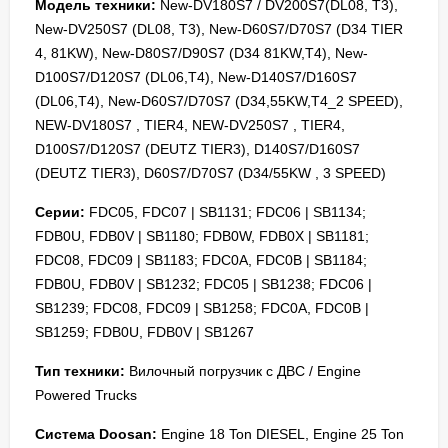
Модель техники:
New-DV180S7 / DV200S7(DL08, T3),
New-DV250S7 (DL08, T3), New-D60S7/D70S7 (D34 TIER
4, 81KW), New-D80S7/D90S7 (D34 81KW,T4), New-
D100S7/D120S7 (DL06,T4), New-D140S7/D160S7
(DL06,T4), New-D60S7/D70S7 (D34,55KW,T4_2 SPEED),
NEW-DV180S7 , TIER4, NEW-DV250S7 , TIER4,
D100S7/D120S7 (DEUTZ TIER3), D140S7/D160S7
(DEUTZ TIER3), D60S7/D70S7 (D34/55KW , 3 SPEED)
Серии:
FDC05, FDC07 | SB1131; FDC06 | SB1134;
FDB0U, FDB0V | SB1180; FDB0W, FDB0X | SB1181;
FDC08, FDC09 | SB1183; FDC0A, FDC0B | SB1184;
FDB0U, FDB0V | SB1232; FDC05 | SB1238; FDC06 |
SB1239; FDC08, FDC09 | SB1258; FDC0A, FDC0B |
SB1259; FDB0U, FDB0V | SB1267
Тип техники:
Вилочный погрузчик с ДВС / Engine
Powered Trucks
Система Doosan:
Engine 18 Ton DIESEL, Engine 25 Ton