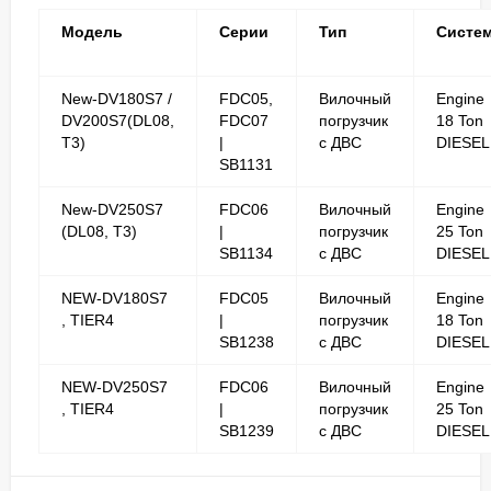
Модель
Серии
Тип
Систе
New-DV180S7 /
FDC05,
Вилочный
Engine
DV200S7(DL08,
FDC07
погрузчик
18 Ton
T3)
|
с ДВС
DIESEL
SB1131
New-DV250S7
FDC06
Вилочный
Engine
(DL08, T3)
|
погрузчик
25 Ton
SB1134
с ДВС
DIESEL
NEW-DV180S7
FDC05
Вилочный
Engine
, TIER4
|
погрузчик
18 Ton
SB1238
с ДВС
DIESEL
NEW-DV250S7
FDC06
Вилочный
Engine
, TIER4
|
погрузчик
25 Ton
SB1239
с ДВС
DIESEL