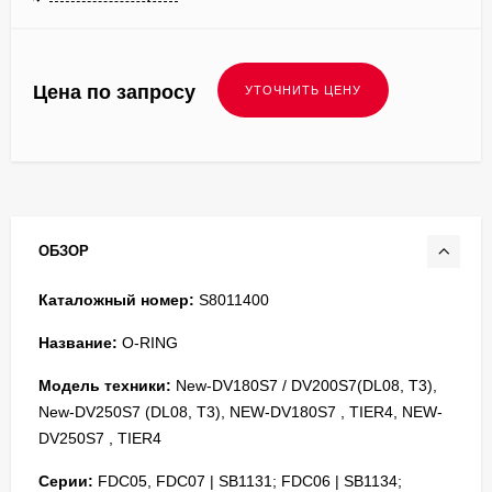
Цена по запросу
ОБЗОР
Каталожный номер:
S8011400
Название:
O-RING
Модель техники:
New-DV180S7 / DV200S7(DL08, T3),
New-DV250S7 (DL08, T3), NEW-DV180S7 , TIER4, NEW-
DV250S7 , TIER4
Серии:
FDC05, FDC07 | SB1131; FDC06 | SB1134;