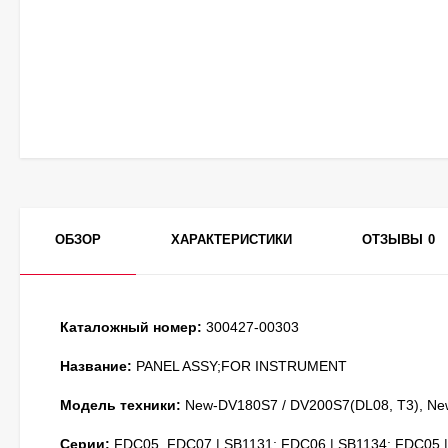
ОБЗОР
ХАРАКТЕРИСТИКИ
ОТЗЫВЫ
0
Каталожный номер:
300427-00303
Название:
PANEL ASSY;FOR INSTRUMENT
Модель техники:
New-DV180S7 / DV200S7(DL08, T3), Ne
Серии:
FDC05, FDC07 | SB1131; FDC06 | SB1134; FDC05 |