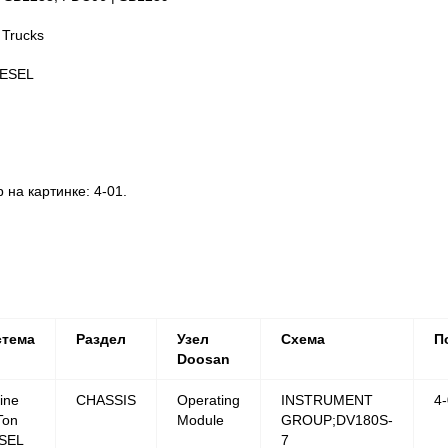
 Trucks
IESEL
а картинке: 4-01.
стема
Раздел
Узел
Схема
П
Doosan
ine
CHASSIS
Operating
INSTRUMENT
4
Ton
Module
GROUP;DV180S-
SEL
7