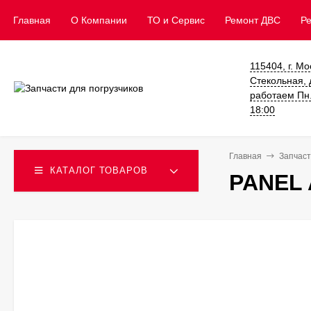
Главная
О Компании
ТО и Сервис
​Ремонт ДВС
Р
115404, г. Мо
Стекольная, д
работаем Пн. 
18:00
Главная
Запчаст
КАТАЛОГ ТОВАРОВ
PANEL 