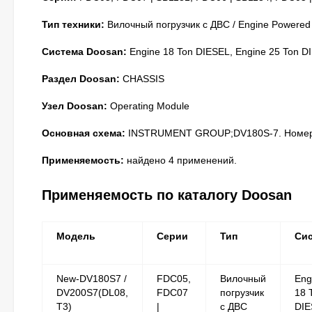
Тип техники:
Вилочный погрузчик с ДВС / Engine Powered
Система Doosan:
Engine 18 Ton DIESEL, Engine 25 Ton D
Раздел Doosan:
CHASSIS
Узел Doosan:
Operating Module
Основная схема:
INSTRUMENT GROUP;DV180S-7. Номер н
Применяемость:
найдено 4 применений.
Применяемость по каталогу Doosan
Модель
Серии
Тип
Си
New-DV180S7 /
FDC05,
Вилочный
Eng
DV200S7(DL08,
FDC07
погрузчик
18 
T3)
|
с ДВС
DIE