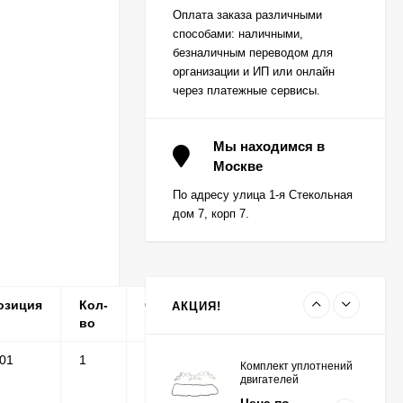
Вкладыш коренной
Оплата заказа различными
(0,25) (1шт - 1
способами: наличными,
половинка) для
Цена по
двигателей
безналичным переводом для
запросу
K15,K21,K25
организации и ИП или онлайн
через платежные сервисы.
Вкладыш коренной (0,5)
(1шт - 1 половинка) для
Мы находимся в
двигателей
Москве
Цена по
K15,K21,K25
запросу
По адресу улица 1-я Стекольная
дом 7, корп 7.
Вкладыш коренной
центральный STD (1шт
- 1 половинка) для
Цена по
двигателей
запросу
K15,K21,K25
озиция
Кол-
Серийные
Примечание
АКЦИЯ!
во
номера
-01
1
Комплект уплотнений
двигателей
K15,K21,K25