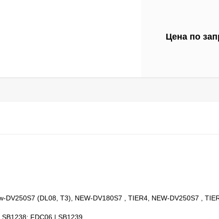
Цена по зап
w-DV250S7 (DL08, T3), NEW-DV180S7 , TIER4, NEW-DV250S7 , TIE
 SB1238; FDC06 | SB1239