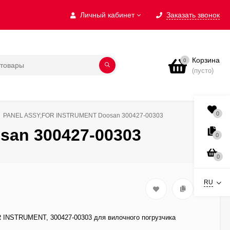
Личный кабинет
Заказать звонок
Корзина
0
(пусто)
0
PANEL ASSY;FOR INSTRUMENT Doosan 300427-00303
an 300427-00303
0
0
RU
INSTRUMENT, 300427-00303 для вилочного погрузчика