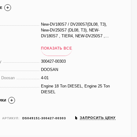
Е
New-DV180S7 / DV200S7(DL08, T3),
New-DV250S7 (DL08, T3), NEW-
DV180S7 , TIER4, NEW-DV250S7 ,
TIER4
ПОКАЗАТЬ ВСЕ
у
300427-00303
DOOSAN
е Doosan
4-01
Engine 18 Ton DIESEL, Engine 25 Ton
DIESEL
ИКИ
ЗАПРОСИТЬ ЦЕНУ
АРТИКУЛ:
DS049151-300427-00303