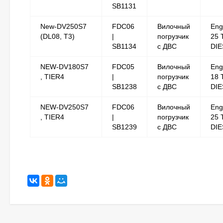
SB1131
New-DV250S7
FDC06
Вилочный
Eng
(DL08, T3)
|
погрузчик
25 
SB1134
с ДВС
DIE
NEW-DV180S7
FDC05
Вилочный
Eng
, TIER4
|
погрузчик
18 
SB1238
с ДВС
DIE
NEW-DV250S7
FDC06
Вилочный
Eng
, TIER4
|
погрузчик
25 
SB1239
с ДВС
DIE