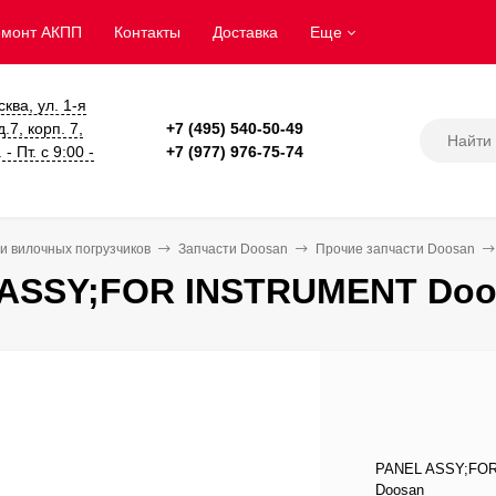
емонт АКПП
Контакты
Доставка
Еще
сква, ул. 1-я
.7, корп. 7,
+7 (495) 540-50-49
- Пт. с 9:00 -
+7 (977) 976-75-74
и вилочных погрузчиков
Запчасти Doosan
Прочие запчасти Doosan
ASSY;FOR INSTRUMENT Doos
PANEL ASSY;FOR 
Doosan