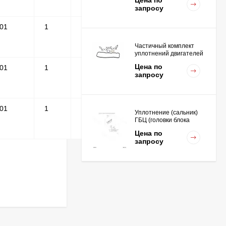
Цена по
запросу
-01
1
Частичный комплект
уплотнений двигателей
K15,K21,K25
Цена по
-01
1
запросу
-01
1
Уплотнение (сальник)
ГБЦ (головки блока
цилиндров для
Цена по
двигателей
запросу
K15,K21,K25
Вкладыш коренной STD
(1шт - 1 половинка) для
двигателей
Цена по
K15,K21,K25
запросу