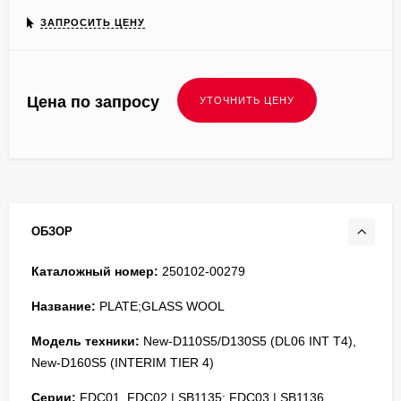
ЗАПРОСИТЬ ЦЕНУ
Цена по запросу
ОБЗОР
Каталожный номер:
250102-00279
Название:
PLATE;GLASS WOOL
Модель техники:
New-D110S5/D130S5 (DL06 INT T4),
New-D160S5 (INTERIM TIER 4)
Серии:
FDC01, FDC02 | SB1135; FDC03 | SB1136