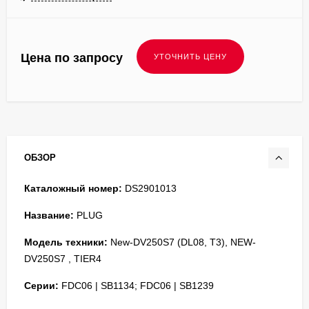
Цена по запросу
ОБЗОР
Каталожный номер:
DS2901013
Название:
PLUG
Модель техники:
New-DV250S7 (DL08, T3), NEW-
DV250S7 , TIER4
Серии:
FDC06 | SB1134; FDC06 | SB1239