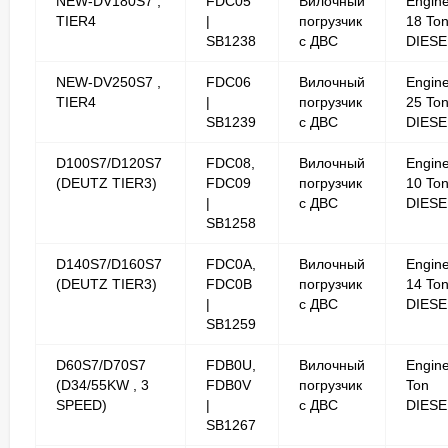
NEW-DV180S7 ,
FDC05
Вилочный
Engin
TIER4
|
погрузчик
18 To
SB1238
с ДВС
DIESE
NEW-DV250S7 ,
FDC06
Вилочный
Engin
TIER4
|
погрузчик
25 To
SB1239
с ДВС
DIESE
D100S7/D120S7
FDC08,
Вилочный
Engin
(DEUTZ TIER3)
FDC09
погрузчик
10 To
|
с ДВС
DIESE
SB1258
D140S7/D160S7
FDC0A,
Вилочный
Engin
(DEUTZ TIER3)
FDC0B
погрузчик
14 To
|
с ДВС
DIESE
SB1259
D60S7/D70S7
FDB0U,
Вилочный
Engine
(D34/55KW , 3
FDB0V
погрузчик
Ton
SPEED)
|
с ДВС
DIESE
SB1267