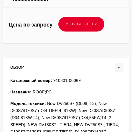
Цена по запросу
ОБЗОР
Каталожный номер:
910801-00069
Название:
ROOF;PC
Модель техники:
New-DV250S7 (DL08, T3), New-
D60S7/D70S7 (D34 TIER 4, 81KW), New-D80S7/D90S7
(D34 81KW,T4), New-D60S7/D70S7 (D34,55KW,T4_2
SPEED), NEW-DV180S7 , TIER4, NEW-DV250S7 , TIER4,
D100S7/D120S7 (DEUTZ TIER3), D140S7/D160S7