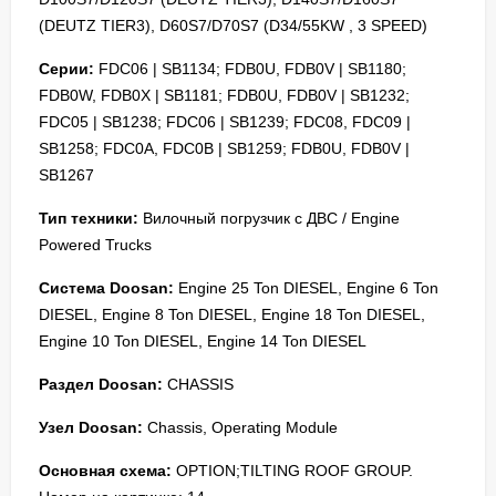
(DEUTZ TIER3), D60S7/D70S7 (D34/55KW , 3 SPEED)
Серии:
FDC06 | SB1134; FDB0U, FDB0V | SB1180;
FDB0W, FDB0X | SB1181; FDB0U, FDB0V | SB1232;
FDC05 | SB1238; FDC06 | SB1239; FDC08, FDC09 |
SB1258; FDC0A, FDC0B | SB1259; FDB0U, FDB0V |
SB1267
Тип техники:
Вилочный погрузчик с ДВС / Engine
Powered Trucks
Система Doosan:
Engine 25 Ton DIESEL, Engine 6 Ton
DIESEL, Engine 8 Ton DIESEL, Engine 18 Ton DIESEL,
Engine 10 Ton DIESEL, Engine 14 Ton DIESEL
Раздел Doosan:
CHASSIS
Узел Doosan:
Chassis, Operating Module
Основная схема:
OPTION;TILTING ROOF GROUP.