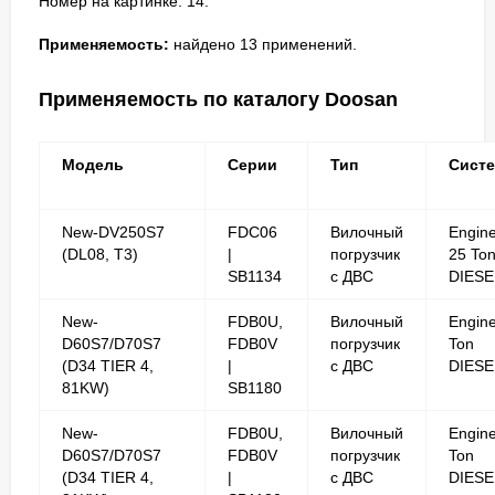
Номер на картинке: 14.
Применяемость:
найдено 13 применений.
Применяемость по каталогу Doosan
Модель
Серии
Тип
Сист
New-DV250S7
FDC06
Вилочный
Engin
(DL08, T3)
|
погрузчик
25 To
SB1134
с ДВС
DIESE
New-
FDB0U,
Вилочный
Engine
D60S7/D70S7
FDB0V
погрузчик
Ton
(D34 TIER 4,
|
с ДВС
DIESE
81KW)
SB1180
New-
FDB0U,
Вилочный
Engine
D60S7/D70S7
FDB0V
погрузчик
Ton
(D34 TIER 4,
|
с ДВС
DIESE