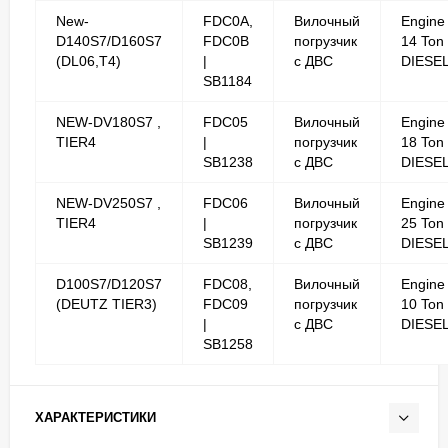
New-
FDC0A,
Вилочный
Engine
D140S7/D160S7
FDC0B
погрузчик
14 Ton
(DL06,T4)
|
с ДВС
DIESE
SB1184
NEW-DV180S7 ,
FDC05
Вилочный
Engine
TIER4
|
погрузчик
18 Ton
SB1238
с ДВС
DIESE
NEW-DV250S7 ,
FDC06
Вилочный
Engine
TIER4
|
погрузчик
25 Ton
SB1239
с ДВС
DIESE
D100S7/D120S7
FDC08,
Вилочный
Engine
(DEUTZ TIER3)
FDC09
погрузчик
10 Ton
|
с ДВС
DIESE
SB1258
ХАРАКТЕРИСТИКИ