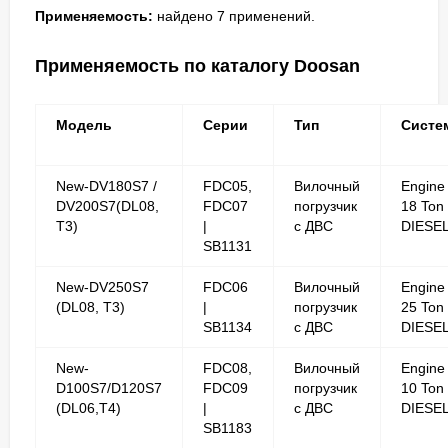
Применяемость:
найдено 7 применений.
Применяемость по каталогу Doosan
Модель
Серии
Тип
Систе
New-DV180S7 /
FDC05,
Вилочный
Engine
DV200S7(DL08,
FDC07
погрузчик
18 Ton
T3)
|
с ДВС
DIESE
SB1131
New-DV250S7
FDC06
Вилочный
Engine
(DL08, T3)
|
погрузчик
25 Ton
SB1134
с ДВС
DIESE
New-
FDC08,
Вилочный
Engine
D100S7/D120S7
FDC09
погрузчик
10 Ton
(DL06,T4)
|
с ДВС
DIESE
SB1183