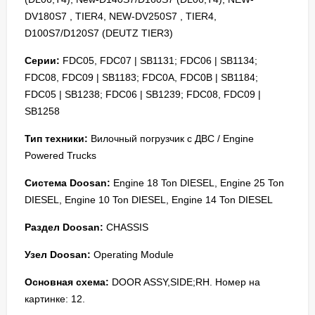
DV180S7 , TIER4, NEW-DV250S7 , TIER4,
D100S7/D120S7 (DEUTZ TIER3)
Серии:
FDC05, FDC07 | SB1131; FDC06 | SB1134;
FDC08, FDC09 | SB1183; FDC0A, FDC0B | SB1184;
FDC05 | SB1238; FDC06 | SB1239; FDC08, FDC09 |
SB1258
Тип техники:
Вилочный погрузчик с ДВС / Engine
Powered Trucks
Система Doosan:
Engine 18 Ton DIESEL, Engine 25 Ton
DIESEL, Engine 10 Ton DIESEL, Engine 14 Ton DIESEL
Раздел Doosan:
CHASSIS
Узел Doosan:
Operating Module
Основная схема:
DOOR ASSY,SIDE;RH. Номер на
картинке: 12.