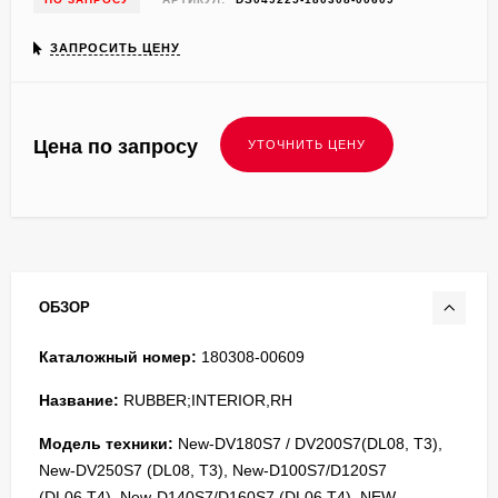
ЗАПРОСИТЬ ЦЕНУ
Цена по запросу
ОБЗОР
Каталожный номер:
180308-00609
Название:
RUBBER;INTERIOR,RH
Модель техники:
New-DV180S7 / DV200S7(DL08, T3),
New-DV250S7 (DL08, T3), New-D100S7/D120S7
(DL06,T4), New-D140S7/D160S7 (DL06,T4), NEW-