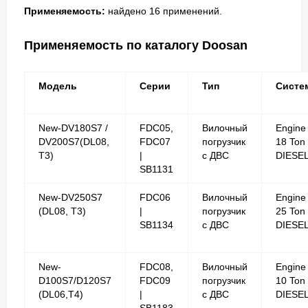
Применяемость:
найдено 16 применений.
Применяемость по каталогу Doosan
Модель
Серии
Тип
Систе
New-DV180S7 /
FDC05,
Вилочный
Engine
DV200S7(DL08,
FDC07
погрузчик
18 Ton
T3)
|
с ДВС
DIESE
SB1131
New-DV250S7
FDC06
Вилочный
Engine
(DL08, T3)
|
погрузчик
25 Ton
SB1134
с ДВС
DIESE
New-
FDC08,
Вилочный
Engine
D100S7/D120S7
FDC09
погрузчик
10 Ton
(DL06,T4)
|
с ДВС
DIESE
SB1183