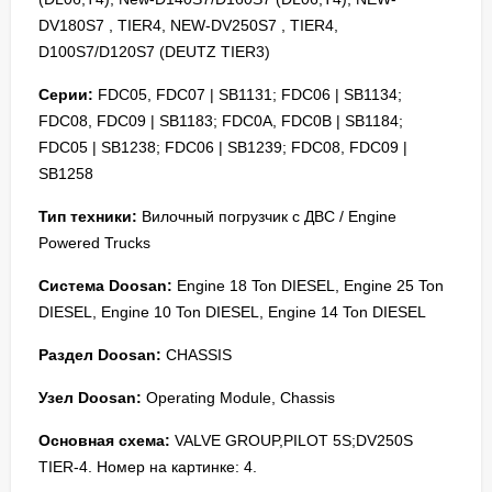
DV180S7 , TIER4, NEW-DV250S7 , TIER4,
D100S7/D120S7 (DEUTZ TIER3)
Серии:
FDC05, FDC07 | SB1131; FDC06 | SB1134;
FDC08, FDC09 | SB1183; FDC0A, FDC0B | SB1184;
FDC05 | SB1238; FDC06 | SB1239; FDC08, FDC09 |
SB1258
Тип техники:
Вилочный погрузчик с ДВС / Engine
Powered Trucks
Система Doosan:
Engine 18 Ton DIESEL, Engine 25 Ton
DIESEL, Engine 10 Ton DIESEL, Engine 14 Ton DIESEL
Раздел Doosan:
CHASSIS
Узел Doosan:
Operating Module, Chassis
Основная схема:
VALVE GROUP,PILOT 5S;DV250S
TIER-4. Номер на картинке: 4.