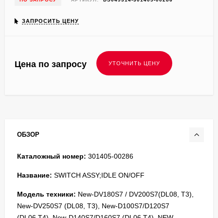
ЗАПРОСИТЬ ЦЕНУ
Цена по запросу
ОБЗОР
Каталожный номер:
301405-00286
Название:
SWITCH ASSY;IDLE ON/OFF
Модель техники:
New-DV180S7 / DV200S7(DL08, T3),
New-DV250S7 (DL08, T3), New-D100S7/D120S7
(DL06,T4), New-D140S7/D160S7 (DL06,T4), NEW-