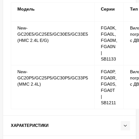
Модель
Серии
Тип
New-
FGA0K,
Вил
GC20E5/GC25E5/GC30E5/GC33E5
FGA0L,
погр
(HMC 2.4L E/G)
FGA0M,
с Д
FGA0N
|
SB1133
New-
FGA0P,
Вил
GC20P5/GC25P5/GC30P5/GC33P5
FGA0R,
погр
(MMC 2.4L)
FGA0S,
с Д
FGA0T
|
SB1211
ХАРАКТЕРИСТИКИ