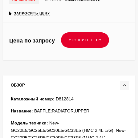
ЗАПРОСИТЬ ЦЕНУ
Цена по запросу
ОБЗОР
Каталожный номер:
D812814
Название:
BAFFLE;RADIATOR,UPPER
Модель техники:
New-
GC20E5/GC25E5/GC30E5/GC33E5 (HMC 2.4L E/G), New-
GC20P5/GC25P5/GC30P5/GC33P5 (MMC 2.4L)