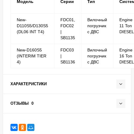
Модель
Серии
Тип
Систе
New-
FDC01,
Вилочный
Engine
D110S5/D130S5
FDC02
погрузчик
11 Ton
(DL06 INT T4)
|
с ДВС
DIESEL
SB1135
New-D160S5
FDC03
Вилочный
Engine
(INTERIM TIER
|
погрузчик
16 Ton
4)
SB1136
с ДВС
DIESEL
ХАРАКТЕРИСТИКИ
ОТЗЫВЫ
0