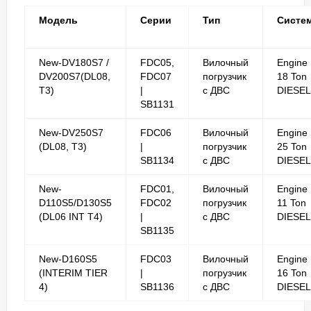
Модель
Серии
Тип
Систе
New-DV180S7 /
FDC05,
Вилочный
Engine
DV200S7(DL08,
FDC07
погрузчик
18 Ton
T3)
|
с ДВС
DIESEL
SB1131
New-DV250S7
FDC06
Вилочный
Engine
(DL08, T3)
|
погрузчик
25 Ton
SB1134
с ДВС
DIESEL
New-
FDC01,
Вилочный
Engine
D110S5/D130S5
FDC02
погрузчик
11 Ton
(DL06 INT T4)
|
с ДВС
DIESEL
SB1135
New-D160S5
FDC03
Вилочный
Engine
(INTERIM TIER
|
погрузчик
16 Ton
4)
SB1136
с ДВС
DIESEL