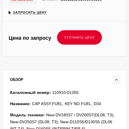
ЗАПРОСИТЬ ЦЕНУ
Цена по запросу
ОБЗОР
Каталожный номер:
110910-01265
Название:
CAP ASSY;FUEL, KEY NO FUEL, D34
Модель техники:
New-DV180S7 / DV200S7(DL08, T3),
New-DV250S7 (DL08, T3), New-D110S5/D130S5 (DL06
INT T4), New-D160S5 (INTERIM TIER 4)