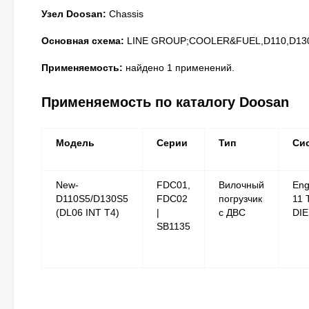
Узел Doosan:
Chassis
Основная схема:
LINE GROUP;COOLER&FUEL,D110,D130,O
Применяемость:
найдено 1 применений.
Применяемость по каталогу Doosan
Модель
Серии
Тип
Си
New-
FDC01,
Вилочный
Eng
D110S5/D130S5
FDC02
погрузчик
11 
(DL06 INT T4)
|
с ДВС
DI
SB1135