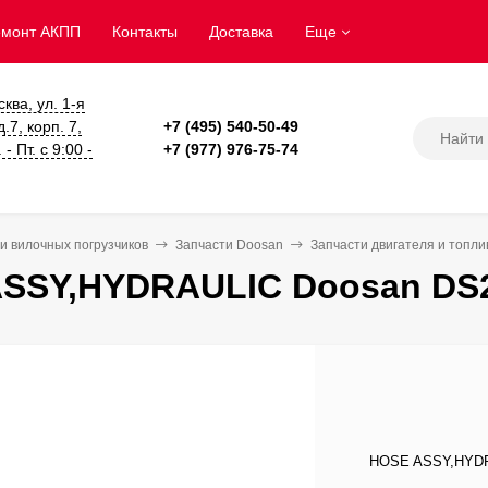
емонт АКПП
Контакты
Доставка
Еще
сква, ул. 1-я
.7, корп. 7,
+7 (495) 540-50-49
- Пт. с 9:00 -
+7 (977) 976-75-74
и вилочных погрузчиков
Запчасти Doosan
Запчасти двигателя и топл
SSY,HYDRAULIC Doosan DS2
HOSE ASSY,HYDRA