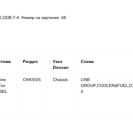
DB,T-4. Номер на картинке: 48.
стема
Раздел
Узел
Схема
Doosan
ine
CHASSIS
Chassis
LINE
Ton
GROUP;COOLER&FUEL,D1
ESEL
4