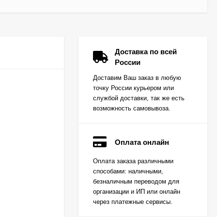
Доставка по всей
России
Доставим Ваш заказ в любую
точку России курьером или
службой доставки, так же есть
возможность самовывоза.
Оплата онлайн
Вкладыш коренной
Оплата заказа различными
(0,25) (1шт - 1
способами: наличными,
половинка) для
Цена по
двигателей
безналичным переводом для
запросу
K15,K21,K25
организации и ИП или онлайн
через платежные сервисы.