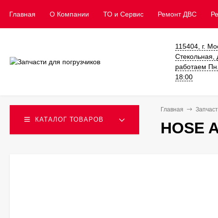
Главная
О Компании
ТО и Сервис
​Ремонт ДВС
Р
115404, г. Мо
Стекольная, д
работаем Пн. 
18:00
Главная
Запчаст
КАТАЛОГ ТОВАРОВ
HOSE A