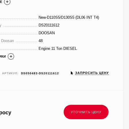
Е
New-D110S5/D130S5 (DL06 INT T4)
у
DS20111612
DOOSAN
е Doosan
48
Engine 11 Ton DIESEL
ИКИ
ЗАПРОСИТЬ ЦЕНУ
АРТИКУЛ:
DS050483-DS20111612
росу