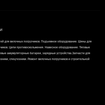
Вкладыш коренной
(0,25) (1шт - 1
половинка) для
Цена по
двигателей
запросу
K15,K21,K25
ИИ
Вкладыш коренной (0,5)
тей для вилочных погрузчиков. Подъемное оборудование. Шины для
(1шт - 1 половинка) для
двигателей
зчиков. Цепи противоскольжения. Навесное оборудование. Тяговые
Цена по
K15,K21,K25
левые аккумуляторные батареи, зарядные устройства.Запчасти для
запросу
хники, спецтехники. Ремонт вилочных погрузчиков и строительной
Вкладыш коренной
центральный STD (1шт
- 1 половинка) для
Цена по
двигателей
запросу
K15,K21,K25
Комплект уплотнений