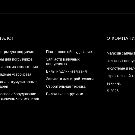
ТАЛОГ
О КОМПАН
ьтры для погрузчиков
Подъемное оборудование
Магазин запчас
ы для погрузчиков
Запчасти вилочных
вилочных погру
погрузчиков
и противоскольжения
кислотные и ге
Вилы и удлинители вил
ядные устройства
строительной те
Запчасти для стройтехники
овые аккумуляторные
техники.
ареи
Строительная техника
© 2026
есное оборудование
Вилочные погрузчики
 вилочных погрузчиков