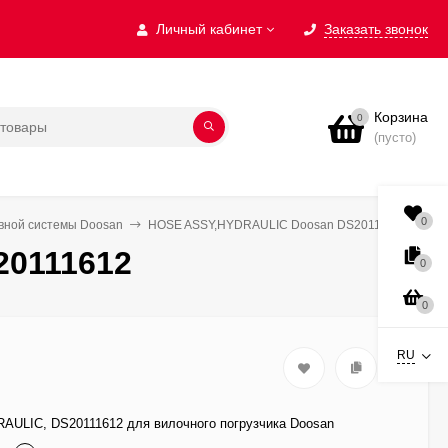
Личный кабинет
Заказать звонок
Корзина
0
(пусто)
0
ивной системы Doosan
HOSE ASSY,HYDRAULIC Doosan DS20111612
0111612
0
0
RU
ULIC, DS20111612 для вилочного погрузчика Doosan