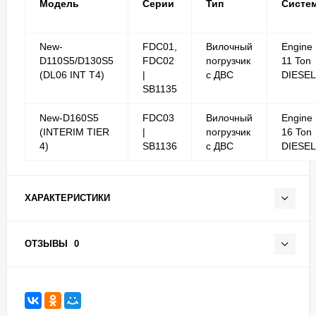
Модель
Серии
Тип
Систе
New-
FDC01,
Вилочный
Engine
D110S5/D130S5
FDC02
погрузчик
11 Ton
(DL06 INT T4)
|
с ДВС
DIESEL
SB1135
New-D160S5
FDC03
Вилочный
Engine
(INTERIM TIER
|
погрузчик
16 Ton
4)
SB1136
с ДВС
DIESEL
ХАРАКТЕРИСТИКИ
ОТЗЫВЫ
0