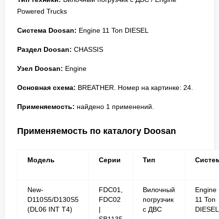
Powered Trucks
Система Doosan:
Engine 11 Ton DIESEL
Раздел Doosan:
CHASSIS
Узел Doosan:
Engine
Основная схема:
BREATHER. Номер на картинке: 24.
Применяемость:
найдено 1 применений.
Применяемость по каталогу Doosan
Модель
Серии
Тип
Систе
New-
FDC01,
Вилочный
Engine
D110S5/D130S5
FDC02
погрузчик
11 Ton
(DL06 INT T4)
|
с ДВС
DIESEL
SB1135